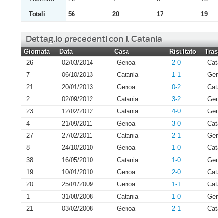
Totali
56
20
17
19
Dettaglio precedenti con il Catania
Giornata
Data
Casa
Risultato
Tras
26
02/03/2014
Genoa
2-0
Cat
7
06/10/2013
Catania
1-1
Ge
21
20/01/2013
Genoa
0-2
Cat
2
02/09/2012
Catania
3-2
Ge
23
12/02/2012
Catania
4-0
Ge
4
21/09/2011
Genoa
3-0
Cat
27
27/02/2011
Catania
2-1
Ge
8
24/10/2010
Genoa
1-0
Cat
38
16/05/2010
Catania
1-0
Ge
19
10/01/2010
Genoa
2-0
Cat
20
25/01/2009
Genoa
1-1
Cat
1
31/08/2008
Catania
1-0
Ge
21
03/02/2008
Genoa
2-1
Cat