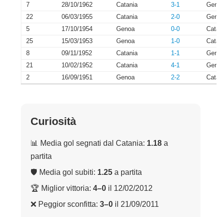
7
28/10/1962
Catania
3-1
Ge
22
06/03/1955
Catania
2-0
Ge
5
17/10/1954
Genoa
0-0
Cat
25
15/03/1953
Genoa
1-0
Cat
8
09/11/1952
Catania
1-1
Ge
21
10/02/1952
Catania
4-1
Ge
2
16/09/1951
Genoa
2-2
Cat
Curiosità
📊 Media gol segnati dal Catania:
1.18
a
partita
🛡 Media gol subiti:
1.25
a partita
🏆 Miglior vittoria:
4–0
il 12/02/2012
❌ Peggior sconfitta:
3–0
il 21/09/2011