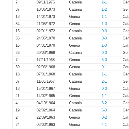
7
09/11/1975
Catania
2-1
Ge
37
10/06/1973
Catania
1-2
Ge
18
14/01/1973
Genoa
1-1
Cat
34
21/05/1972
Genoa
1-0
Cat
15
02/01/1972
Catania
0-0
Ge
35
24/05/1970
Catania
0-0
Ge
16
04/01/1970
Genoa
1-0
Cat
26
30/03/1969
Catania
0-0
Ge
7
17/11/1968
Genoa
3-0
Cat
39
02/06/1968
Genoa
0-1
Cat
18
07/01/1968
Catania
1-1
Ge
37
11/06/1967
Catania
2-1
Ge
18
15/01/1967
Genoa
0-0
Cat
21
14/02/1965
Genoa
1-1
Cat
4
04/10/1964
Catania
3-2
Ge
19
02/02/1964
Catania
5-3
Ge
2
22/09/1963
Genoa
0-2
Cat
24
03/03/1963
Genoa
4-1
Cat