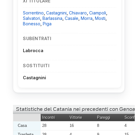
XI TITOLARE
Sorrentino
,
Castagnini
,
Chiavaro
,
Ciampoli
,
Salvatori
,
Barlassina
,
Casale
,
Morra
,
Mosti
,
Bonesso
,
Piga
SUBENTRATI
Labrocca
SOSTITUITI
Castagnini
Statistiche del Catania nei precedenti con Geno
Incontri
Vittorie
Pareggi
Sconfi
Casa
28
16
8
4
Trasferta
28
4
9
15