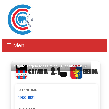
☰ Menu
Stadio
Angelo Massimino ·
11 gennaio 1981
2
1
CATANIA
GENOA
–
FT
STAGIONE
1980-1981