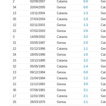
2
02/09/2007
Catania
0-0
Ge
34
20/04/2005
Genoa
0-0
Cat
13
13/11/2004
Catania
1-3
Ge
35
27/03/2004
Catania
1-0
Ge
12
02/11/2003
Genoa
1-3
Cat
22
07/02/2003
Genoa
2-0
Cat
3
14/09/2002
Catania
3-2
Ge
31
03/05/1987
Genoa
2-0
Cat
12
01/12/1986
Catania
1-1
Ge
34
18/05/1986
Genoa
1-0
Cat
15
15/12/1985
Catania
3-2
Ge
32
05/05/1985
Catania
1-4
Ge
13
09/12/1984
Genoa
0-0
Cat
27
21/04/1984
Catania
1-2
Ge
12
11/12/1983
Genoa
3-0
Cat
36
07/06/1981
Genoa
3-1
Cat
17
11/01/1981
Catania
2-1
Ge
26
28/03/1976
Genoa
1-1
Cat