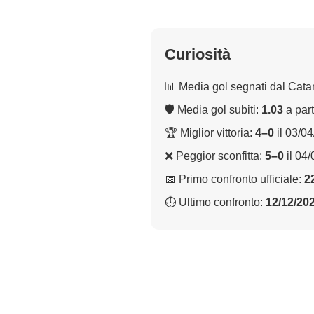
Curiosità
📊 Media gol segnati dal Cata
🛡 Media gol subiti:
1.03
a part
🏆 Miglior vittoria:
4–0
il 03/0
❌ Peggior sconfitta:
5–0
il 04
📅 Primo confronto ufficiale:
2
⏱ Ultimo confronto:
12/12/20