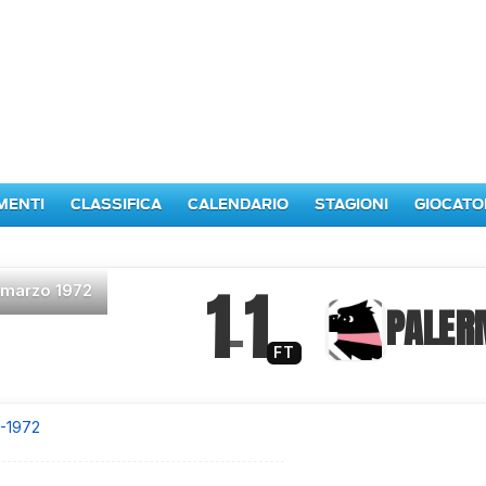
MENTI
CLASSIFICA
CALENDARIO
STAGIONI
GIOCATO
1
1
 marzo 1972
–
PALER
FT
1-1972