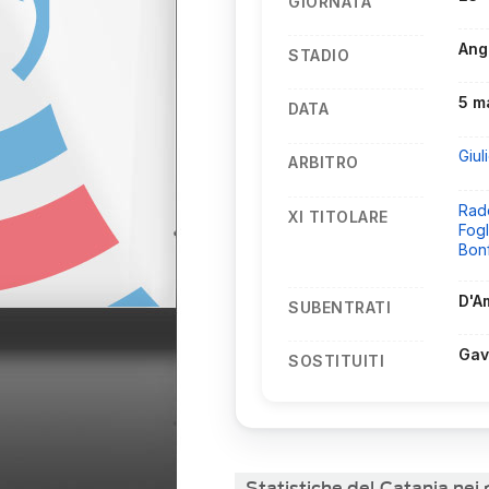
GIORNATA
Ang
STADIO
5 m
DATA
Giul
ARBITRO
Rad
XI TITOLARE
Fogl
Bonf
D'A
SUBENTRATI
Gav
SOSTITUITI
Statistiche del Catania nei