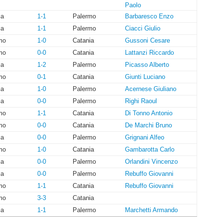
Paolo
ia
1-1
Palermo
Barbaresco Enzo
ia
1-1
Palermo
Ciacci Giulio
mo
1-0
Catania
Gussoni Cesare
mo
0-0
Catania
Lattanzi Riccardo
ia
1-2
Palermo
Picasso Alberto
mo
0-1
Catania
Giunti Luciano
ia
1-0
Palermo
Acernese Giuliano
ia
0-0
Palermo
Righi Raoul
mo
1-1
Catania
Di Tonno Antonio
mo
0-0
Catania
De Marchi Bruno
ia
0-0
Palermo
Grignani Alfeo
mo
1-0
Catania
Gambarotta Carlo
ia
0-0
Palermo
Orlandini Vincenzo
ia
0-0
Palermo
Rebuffo Giovanni
mo
1-1
Catania
Rebuffo Giovanni
mo
3-3
Catania
ia
1-1
Palermo
Marchetti Armando