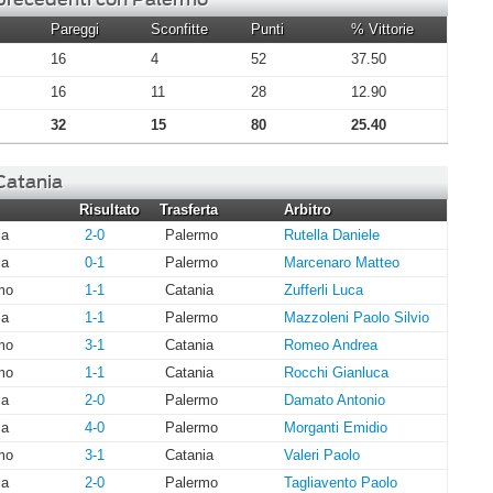
Pareggi
Sconfitte
Punti
% Vittorie
16
4
52
37.50
16
11
28
12.90
32
15
80
25.40
 Catania
Risultato
Trasferta
Arbitro
ia
2-0
Palermo
Rutella Daniele
ia
0-1
Palermo
Marcenaro Matteo
mo
1-1
Catania
Zufferli Luca
ia
1-1
Palermo
Mazzoleni Paolo Silvio
mo
3-1
Catania
Romeo Andrea
mo
1-1
Catania
Rocchi Gianluca
ia
2-0
Palermo
Damato Antonio
ia
4-0
Palermo
Morganti Emidio
mo
3-1
Catania
Valeri Paolo
ia
2-0
Palermo
Tagliavento Paolo