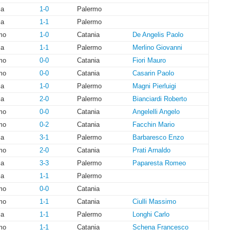
ia
1-0
Palermo
ia
1-1
Palermo
mo
1-0
Catania
De Angelis Paolo
ia
1-1
Palermo
Merlino Giovanni
mo
0-0
Catania
Fiori Mauro
mo
0-0
Catania
Casarin Paolo
ia
1-0
Palermo
Magni Pierluigi
ia
2-0
Palermo
Bianciardi Roberto
mo
0-0
Catania
Angelelli Angelo
mo
0-2
Catania
Facchin Mario
ia
3-1
Palermo
Barbaresco Enzo
mo
2-0
Catania
Prati Arnaldo
ia
3-3
Palermo
Paparesta Romeo
ia
1-1
Palermo
mo
0-0
Catania
mo
1-1
Catania
Ciulli Massimo
ia
1-1
Palermo
Longhi Carlo
mo
1-1
Catania
Schena Francesco