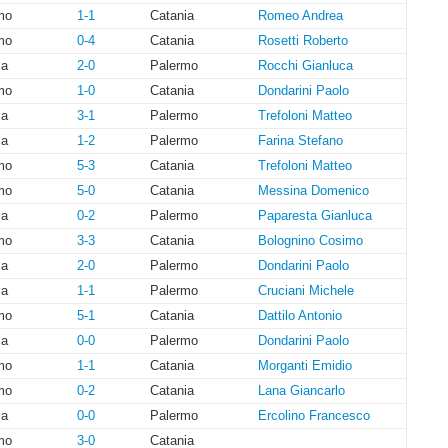
mo
1-1
Catania
Romeo Andrea
mo
0-4
Catania
Rosetti Roberto
ia
2-0
Palermo
Rocchi Gianluca
mo
1-0
Catania
Dondarini Paolo
ia
3-1
Palermo
Trefoloni Matteo
ia
1-2
Palermo
Farina Stefano
mo
5-3
Catania
Trefoloni Matteo
mo
5-0
Catania
Messina Domenico
ia
0-2
Palermo
Paparesta Gianluca
mo
3-3
Catania
Bolognino Cosimo
ia
2-0
Palermo
Dondarini Paolo
ia
1-1
Palermo
Cruciani Michele
mo
5-1
Catania
Dattilo Antonio
ia
0-0
Palermo
Dondarini Paolo
mo
1-1
Catania
Morganti Emidio
mo
0-2
Catania
Lana Giancarlo
ia
0-0
Palermo
Ercolino Francesco
mo
3-0
Catania