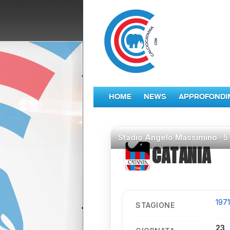
HOME
NEWS
APPROFONDI
Stadio
Angelo Massimino ·
5
CATANIA
197
STAGIONE
23