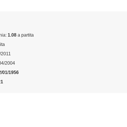
nia:
1.08
a partita
ita
4/2011
/04/2004
2/01/1956
21