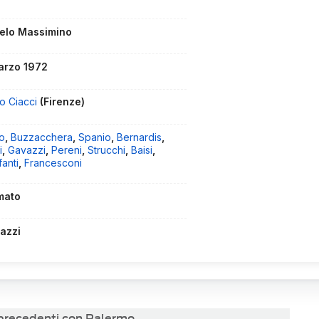
elo Massimino
arzo 1972
io Ciacci
(Firenze)
o
,
Buzzacchera
,
Spanio
,
Bernardis
,
i
,
Gavazzi
,
Pereni
,
Strucchi
,
Baisi
,
anti
,
Francesconi
mato
azzi
 precedenti con Palermo