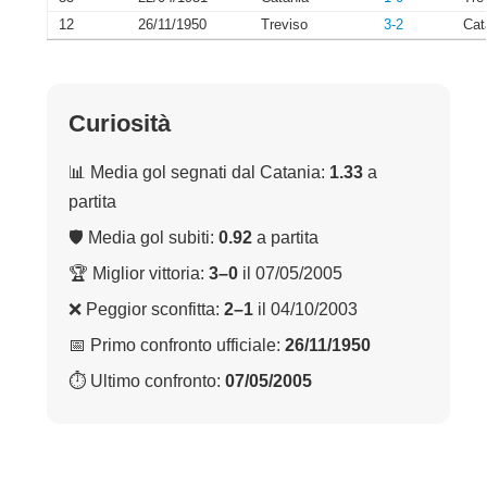
12
26/11/1950
Treviso
3-2
Cat
Curiosità
📊 Media gol segnati dal Catania:
1.33
a
partita
🛡 Media gol subiti:
0.92
a partita
🏆 Miglior vittoria:
3–0
il 07/05/2005
❌ Peggior sconfitta:
2–1
il 04/10/2003
📅 Primo confronto ufficiale:
26/11/1950
⏱ Ultimo confronto:
07/05/2005