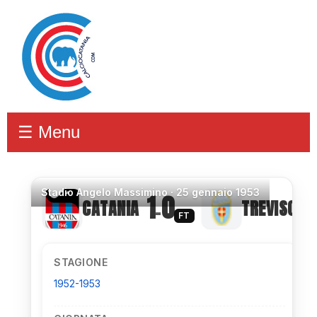
☰ Menu
Stadio
Angelo Massimino ·
25 gennaio 1953
1
0
CATANIA
TREVISO
–
FT
STAGIONE
1952-1953