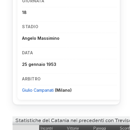
GIORNATA
18
STADIO
Angelo Massimino
DATA
25 gennaio 1953
ARBITRO
Giulio Campanati
(Milano)
Statistiche del Catania nei precedenti con Trevis
Incontri
Vittorie
Pareggi
Sconfi