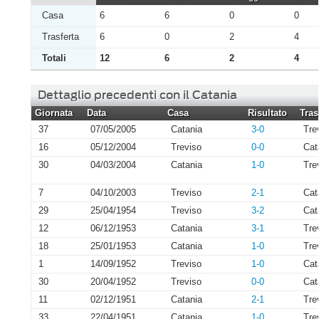
Casa
6
6
0
0
Trasferta
6
0
2
4
Totali
12
6
2
4
Dettaglio precedenti con il Catania
Giornata
Data
Casa
Risultato
Tras
37
07/05/2005
Catania
3-0
Tre
16
05/12/2004
Treviso
0-0
Cat
30
04/03/2004
Catania
1-0
Tre
7
04/10/2003
Treviso
2-1
Cat
29
25/04/1954
Treviso
3-2
Cat
12
06/12/1953
Catania
3-1
Tre
18
25/01/1953
Catania
1-0
Tre
1
14/09/1952
Treviso
1-0
Cat
30
20/04/1952
Treviso
0-0
Cat
11
02/12/1951
Catania
2-1
Tre
33
22/04/1951
Catania
1-0
Tre