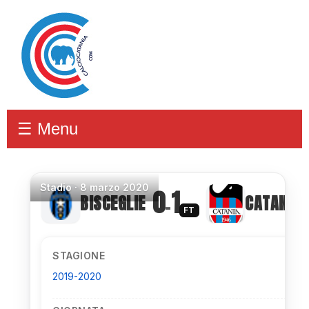
☰ Menu
Stadio
·
8 marzo 2020
0
1
BISCEGLIE
CATANIA
–
FT
STAGIONE
2019-2020