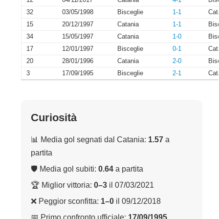
32
03/05/1998
Bisceglie
1-1
Cat
15
20/12/1997
Catania
1-1
Bis
34
15/05/1997
Catania
1-0
Bis
17
12/01/1997
Bisceglie
0-1
Cat
20
28/01/1996
Catania
2-0
Bis
3
17/09/1995
Bisceglie
2-1
Cat
Curiosità
📊 Media gol segnati dal Catania:
1.57
a
partita
🛡 Media gol subiti:
0.64
a partita
🏆 Miglior vittoria:
0–3
il 07/03/2021
❌ Peggior sconfitta:
1–0
il 09/12/2018
📅 Primo confronto ufficiale:
17/09/1995