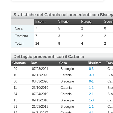
Statistiche del Catania nei precedenti con Bisceg
Incontri
Vittorie
Pareggi
Sconfi
Casa
7
5
2
0
Trasferta
7
3
2
2
Totali
14
8
4
2
Dettaglio precedenti con il Catania
Giornata
Data
Casa
Risultato
Tras
29
07/03/2021
Bisceglie
0-3
Cat
10
02/12/2020
Catania
3-0
Bis
30
08/03/2020
Bisceglie
0-1
Cat
11
23/10/2019
Catania
1-1
Bis
34
07/04/2019
Catania
2-1
Bis
15
09/12/2018
Bisceglie
1-0
Cat
31
21/03/2018
Bisceglie
1-1
Cat
12
04/11/2017
Catania
4-1
Bis