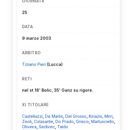
GIORNATA
25
DATA
9 marzo 2003
ARBITRO
Tiziano Pieri
(Lucca)
RETI
nel st 18' Bolic, 35' Ganz su rigore.
XI TITOLARE
Castellazzi
,
De Martis
,
Del Grosso
,
Kiriazis
,
Mirri
,
Zeoli
,
Colasante
,
Do Prado
,
Grieco
,
Martusciello
,
Oliveira
,
Sedivec
,
Taldo