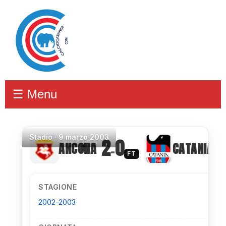
☰ Menu
Stadio
·
9 marzo 2003
2
0
ANCONA
CATANIA
–
FT
STAGIONE
2002-2003