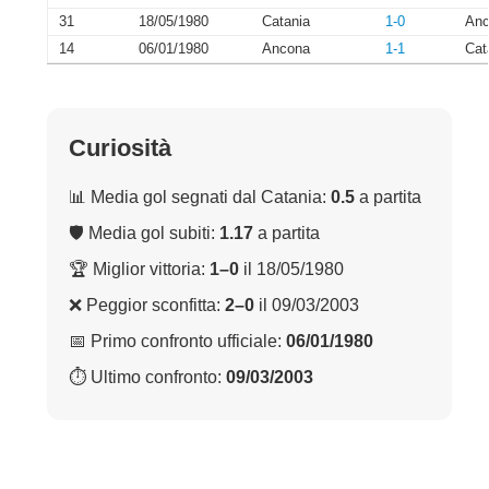
31
18/05/1980
Catania
1-0
Anc
14
06/01/1980
Ancona
1-1
Cat
Curiosità
📊 Media gol segnati dal Catania:
0.5
a partita
🛡 Media gol subiti:
1.17
a partita
🏆 Miglior vittoria:
1–0
il 18/05/1980
❌ Peggior sconfitta:
2–0
il 09/03/2003
📅 Primo confronto ufficiale:
06/01/1980
⏱ Ultimo confronto:
09/03/2003