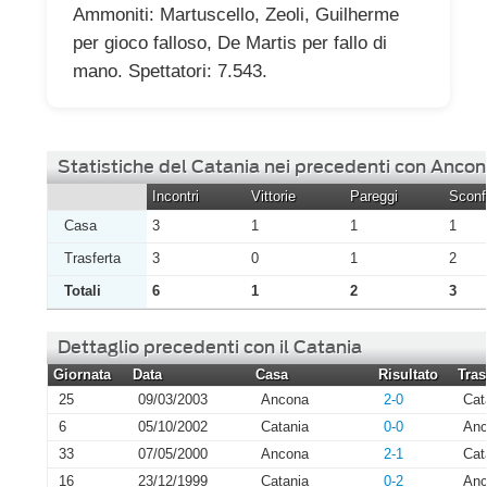
Ammoniti: Martuscello, Zeoli, Guilherme
per gioco falloso, De Martis per fallo di
mano. Spettatori: 7.543.
Statistiche del Catania nei precedenti con Anco
Incontri
Vittorie
Pareggi
Sconfi
Casa
3
1
1
1
Trasferta
3
0
1
2
Totali
6
1
2
3
Dettaglio precedenti con il Catania
Giornata
Data
Casa
Risultato
Tras
25
09/03/2003
Ancona
2-0
Cat
6
05/10/2002
Catania
0-0
Anc
33
07/05/2000
Ancona
2-1
Cat
16
23/12/1999
Catania
0-2
Anc