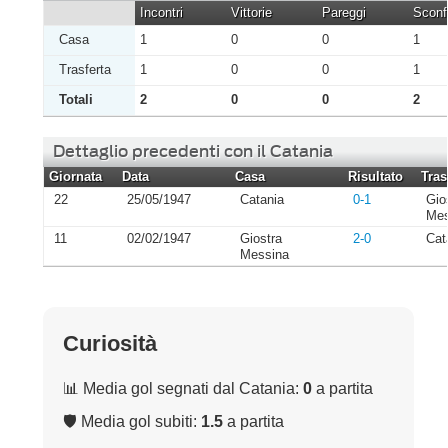
Incontri
Vittorie
Pareggi
Sconfi
Casa
1
0
0
1
Trasferta
1
0
0
1
Totali
2
0
0
2
Dettaglio precedenti con il Catania
Giornata
Data
Casa
Risultato
Tras
22
25/05/1947
Catania
0-1
Gio
Mes
11
02/02/1947
Giostra
2-0
Cat
Messina
Curiosità
📊 Media gol segnati dal Catania:
0
a partita
🛡 Media gol subiti:
1.5
a partita