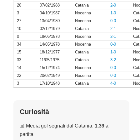
20
07/02/1988
Catania
2-0
Noc
3
04/10/1987
Nocerina
1-0
Cat
27
13/04/1980
Nocerina
0-0
Cat
10
02/12/1979
Catania
2-1
Noc
0
18/06/1978
Nocerina
2-1
Cat
34
14/05/1978
Nocerina
0-0
Cat
15
18/12/1977
Catania
1-0
Noc
33
11/05/1975
Catania
3-2
Noc
14
15/12/1974
Nocerina
0-0
Cat
22
20/02/1949
Nocerina
0-0
Cat
3
17/10/1948
Catania
4-0
Noc
Curiosità
📊 Media gol segnati dal Catania:
1.39
a
partita