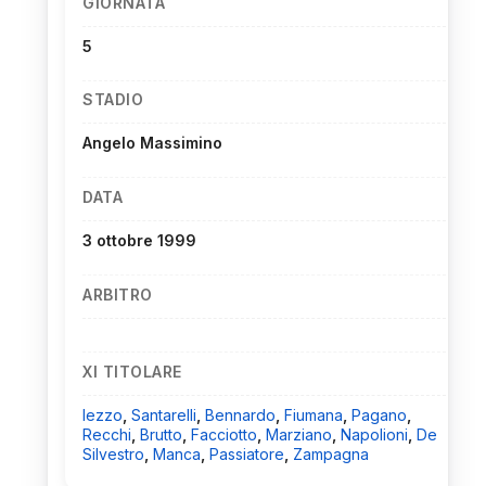
GIORNATA
5
STADIO
Angelo Massimino
DATA
3 ottobre 1999
ARBITRO
XI TITOLARE
Iezzo
,
Santarelli
,
Bennardo
,
Fiumana
,
Pagano
,
Recchi
,
Brutto
,
Facciotto
,
Marziano
,
Napolioni
,
De
Silvestro
,
Manca
,
Passiatore
,
Zampagna