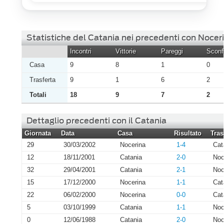
Statistiche del Catania nei precedenti con Nocer
Incontri
Vittorie
Pareggi
Sconfi
Casa
9
8
1
0
Trasferta
9
1
6
2
Totali
18
9
7
2
Dettaglio precedenti con il Catania
Giornata
Data
Casa
Risultato
Tras
29
30/03/2002
Nocerina
1-4
Cat
12
18/11/2001
Catania
2-0
Noc
32
29/04/2001
Catania
2-1
Noc
15
17/12/2000
Nocerina
1-1
Cat
22
06/02/2000
Nocerina
0-0
Cat
5
03/10/1999
Catania
1-1
Noc
0
12/06/1988
Catania
2-0
Noc