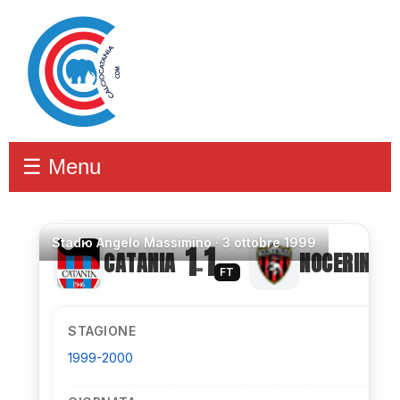
☰ Menu
Stadio
Angelo Massimino ·
3 ottobre 1999
1
1
CATANIA
NOCERINA
–
FT
STAGIONE
1999-2000