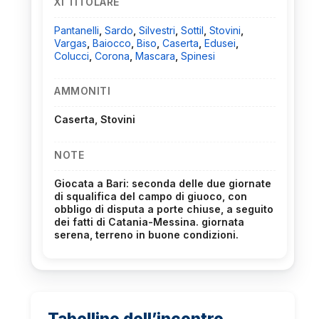
XI TITOLARE
Pantanelli
,
Sardo
,
Silvestri
,
Sottil
,
Stovini
,
Vargas
,
Baiocco
,
Biso
,
Caserta
,
Edusei
,
Colucci
,
Corona
,
Mascara
,
Spinesi
AMMONITI
Caserta, Stovini
NOTE
Giocata a Bari: seconda delle due giornate
di squalifica del campo di giuoco, con
obbligo di disputa a porte chiuse, a seguito
dei fatti di Catania-Messina. giornata
serena, terreno in buone condizioni.
Tabellino dell’incontro