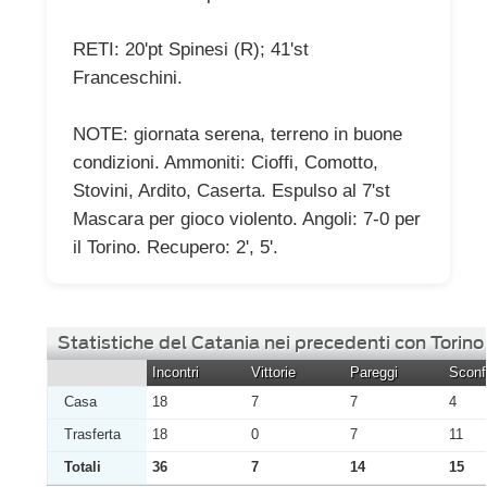
RETI: 20'pt Spinesi (R); 41'st
Franceschini.
NOTE: giornata serena, terreno in buone
condizioni. Ammoniti: Cioffi, Comotto,
Stovini, Ardito, Caserta. Espulso al 7'st
Mascara per gioco violento. Angoli: 7-0 per
il Torino. Recupero: 2', 5'.
Statistiche del Catania nei precedenti con Torino
Incontri
Vittorie
Pareggi
Sconfi
Casa
18
7
7
4
Trasferta
18
0
7
11
Totali
36
7
14
15