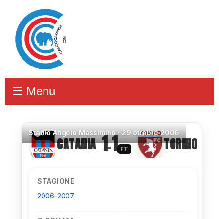
☰ Menu
Stadio
Angelo Massimino ·
29 ottobre 2006
1
1
CATANIA
TORINO
–
FT
STAGIONE
2006-2007