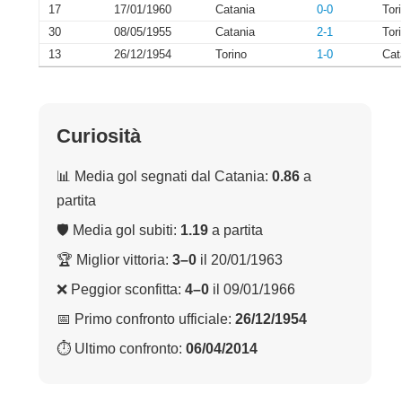
17
17/01/1960
Catania
0-0
Tor
30
08/05/1955
Catania
2-1
Tor
13
26/12/1954
Torino
1-0
Cat
Curiosità
📊 Media gol segnati dal Catania:
0.86
a
partita
🛡 Media gol subiti:
1.19
a partita
🏆 Miglior vittoria:
3–0
il 20/01/1963
❌ Peggior sconfitta:
4–0
il 09/01/1966
📅 Primo confronto ufficiale:
26/12/1954
⏱ Ultimo confronto:
06/04/2014