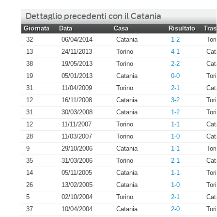
Dettaglio precedenti con il Catania
Giornata
Data
Casa
Risultato
Tras
32
06/04/2014
Catania
1-2
Tor
13
24/11/2013
Torino
4-1
Cat
38
19/05/2013
Torino
2-2
Cat
19
05/01/2013
Catania
0-0
Tor
31
11/04/2009
Torino
2-1
Cat
12
16/11/2008
Catania
3-2
Tor
31
30/03/2008
Catania
1-2
Tor
12
11/11/2007
Torino
1-1
Cat
28
11/03/2007
Torino
1-0
Cat
9
29/10/2006
Catania
1-1
Tor
35
31/03/2006
Torino
2-1
Cat
14
05/11/2005
Catania
1-1
Tor
26
13/02/2005
Catania
1-0
Tor
5
02/10/2004
Torino
2-1
Cat
37
10/04/2004
Catania
2-0
Tor