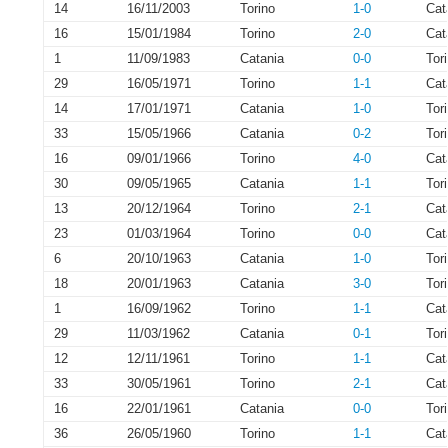
14
16/11/2003
Torino
1-0
Cat
16
15/01/1984
Torino
2-0
Cat
1
11/09/1983
Catania
0-0
Tor
29
16/05/1971
Torino
1-1
Cat
14
17/01/1971
Catania
1-0
Tor
33
15/05/1966
Catania
0-2
Tor
16
09/01/1966
Torino
4-0
Cat
30
09/05/1965
Catania
1-1
Tor
13
20/12/1964
Torino
2-1
Cat
23
01/03/1964
Torino
0-0
Cat
6
20/10/1963
Catania
1-0
Tor
18
20/01/1963
Catania
3-0
Tor
1
16/09/1962
Torino
1-1
Cat
29
11/03/1962
Catania
0-1
Tor
12
12/11/1961
Torino
1-1
Cat
33
30/05/1961
Torino
2-1
Cat
16
22/01/1961
Catania
0-0
Tor
36
26/05/1960
Torino
1-1
Cat