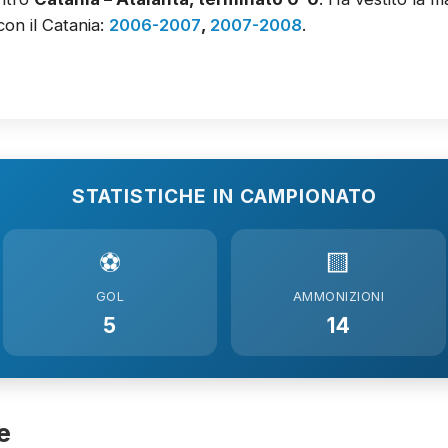
con il Catania:
2006-2007
,
2007-2008
.
STATISTICHE IN CAMPIONATO
⚽
🟨
GOL
AMMONIZIONI
5
14
e