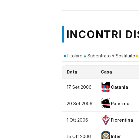
INCONTRI DI
●
▲
▼
■
Titolare
Subentrato
Sostituito
Data
Casa
17 Set 2006
Catania
20 Set 2006
Palermo
1 Ott 2006
Fiorentina
15 Ott 2006
Inter