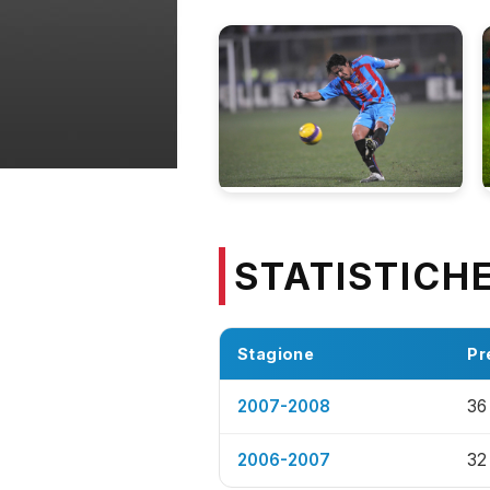
STATISTICH
Stagione
Pr
2007-2008
36
2006-2007
32