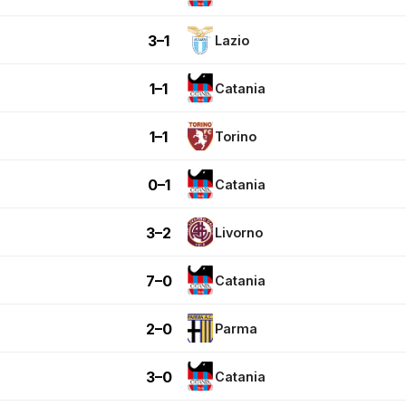
3–1
Lazio
1–1
Catania
1–1
Torino
0–1
Catania
3–2
Livorno
7–0
Catania
2–0
Parma
3–0
Catania