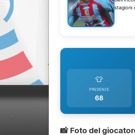
stagioni 
👕
PRESENZE
68
📸 Foto del giocator