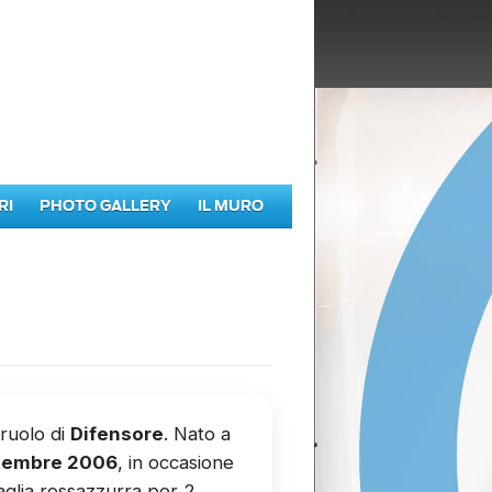
RI
PHOTO GALLERY
IL MURO
 ruolo di
Difensore
. Nato a
ettembre 2006
, in occasione
maglia rossazzurra per 2