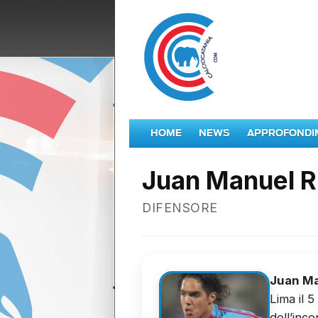
HOME
NEWS
APPROFONDI
Juan Manuel R
DIFENSORE
Juan Ma
Lima il 
dell’inc