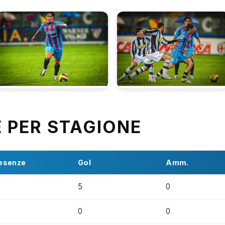
E PER STAGIONE
esenze
Gol
Amm.
5
0
0
0