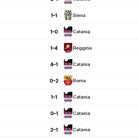
1–1
Siena
1–0
Catania
1–4
Reggina
4–1
Catania
0–2
Roma
1–1
Catania
0–1
Catania
2–1
Catania