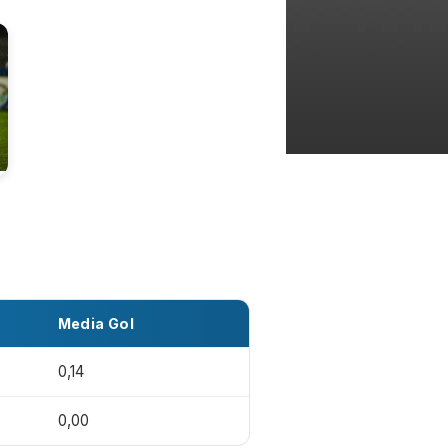
Media Gol
0,14
0,00