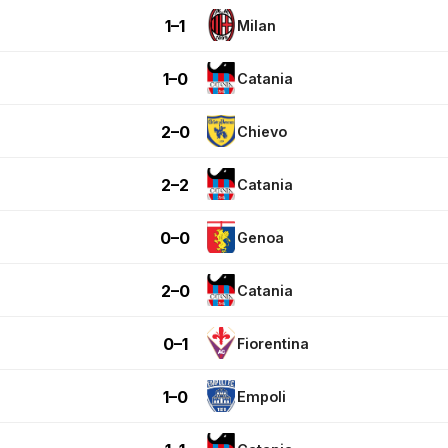
1–1
Milan
1–0
Catania
2–0
Chievo
2–2
Catania
0–0
Genoa
2–0
Catania
0–1
Fiorentina
1–0
Empoli