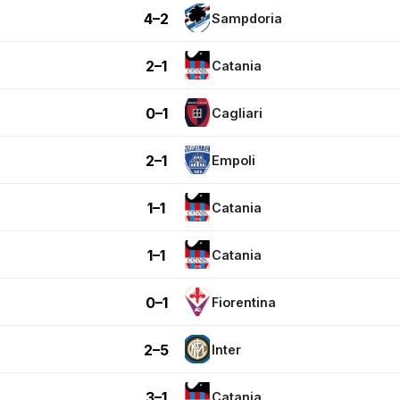
4–2
Sampdoria
2–1
Catania
0–1
Cagliari
2–1
Empoli
1–1
Catania
1–1
Catania
0–1
Fiorentina
2–5
Inter
3–1
Catania