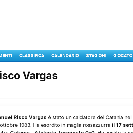
MENTI
CLASSIFICA
CALENDARIO
STAGIONI
GIOCATO
isco Vargas
nuel Risco Vargas
è stato un calciatore del Catania nel
5 ottobre 1983. Ha esordito in maglia rossazzurra
il 17 s
ontro
Catania – Atalanta, terminato 0–0
. Ha vestito la 