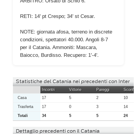
ARBITRO: Orsato di Schio 6.
RETI: 14' pt Crespo; 34' st Cesar.
NOTE: giornata afosa, terreno in discrete
condizioni, spettatori 40.000. Angoli 8-7
per il Catania. Ammoniti: Mascara,
Baiocco, Burdisso. Recupero: 1'-4'.
Statistiche del Catania nei precedenti con Inter
Incontri
Vittorie
Pareggi
Sconfi
Casa
17
5
2
10
Trasferta
17
0
3
14
Totali
34
5
5
24
Dettaglio precedenti con il Catania