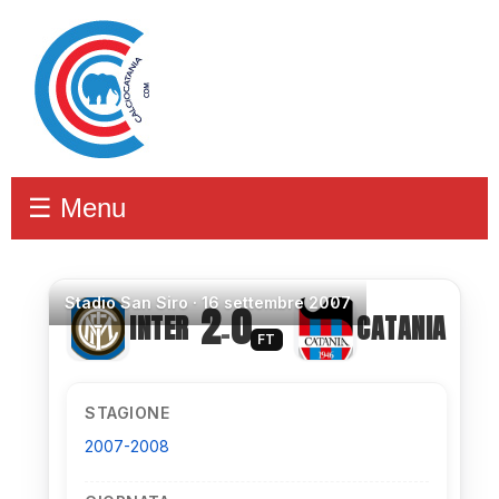
☰ Menu
Stadio
San Siro ·
16 settembre 2007
2
0
INTER
CATANIA
–
FT
STAGIONE
2007-2008