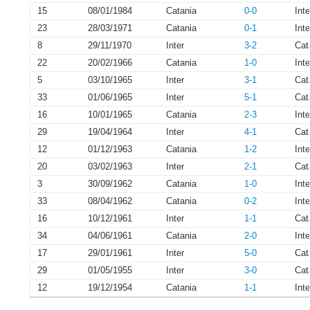
15
08/01/1984
Catania
0-0
Inte
23
28/03/1971
Catania
0-1
Inte
8
29/11/1970
Inter
3-2
Cat
22
20/02/1966
Catania
1-0
Inte
5
03/10/1965
Inter
3-1
Cat
33
01/06/1965
Inter
5-1
Cat
16
10/01/1965
Catania
2-3
Inte
29
19/04/1964
Inter
4-1
Cat
12
01/12/1963
Catania
1-2
Inte
20
03/02/1963
Inter
2-1
Cat
3
30/09/1962
Catania
1-0
Inte
33
08/04/1962
Catania
0-2
Inte
16
10/12/1961
Inter
1-1
Cat
34
04/06/1961
Catania
2-0
Inte
17
29/01/1961
Inter
5-0
Cat
29
01/05/1955
Inter
3-0
Cat
12
19/12/1954
Catania
1-1
Inte