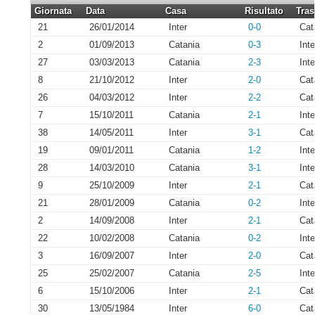
Giornata
Data
Casa
Risultato
Tras
21
26/01/2014
Inter
0-0
Cat
2
01/09/2013
Catania
0-3
Inte
27
03/03/2013
Catania
2-3
Inte
8
21/10/2012
Inter
2-0
Cat
26
04/03/2012
Inter
2-2
Cat
7
15/10/2011
Catania
2-1
Inte
38
14/05/2011
Inter
3-1
Cat
19
09/01/2011
Catania
1-2
Inte
28
14/03/2010
Catania
3-1
Inte
9
25/10/2009
Inter
2-1
Cat
21
28/01/2009
Catania
0-2
Inte
2
14/09/2008
Inter
2-1
Cat
22
10/02/2008
Catania
0-2
Inte
3
16/09/2007
Inter
2-0
Cat
25
25/02/2007
Catania
2-5
Inte
6
15/10/2006
Inter
2-1
Cat
30
13/05/1984
Inter
6-0
Cat