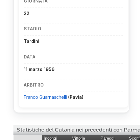
GIORNATA
22
STADIO
Tardini
DATA
11 marzo 1956
ARBITRO
Franco Guarnaschelli
(Pavia)
Statistiche del Catania nei precedenti con Parm
Incontri
Vittorie
Pareggi
Sconfi