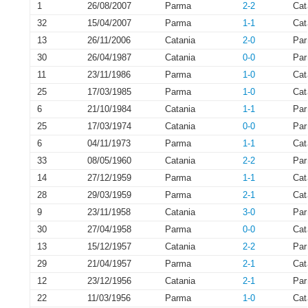
1
26/08/2007
Parma
2-2
Cat
32
15/04/2007
Parma
1-1
Cat
13
26/11/2006
Catania
2-0
Pa
30
26/04/1987
Catania
0-0
Pa
11
23/11/1986
Parma
1-0
Cat
25
17/03/1985
Parma
1-0
Cat
6
21/10/1984
Catania
1-1
Pa
25
17/03/1974
Catania
0-0
Pa
6
04/11/1973
Parma
1-1
Cat
33
08/05/1960
Catania
2-2
Pa
14
27/12/1959
Parma
1-1
Cat
28
29/03/1959
Parma
2-1
Cat
9
23/11/1958
Catania
3-0
Pa
30
27/04/1958
Parma
0-0
Cat
13
15/12/1957
Catania
2-2
Pa
29
21/04/1957
Parma
2-1
Cat
12
23/12/1956
Catania
2-1
Pa
22
11/03/1956
Parma
1-0
Cat