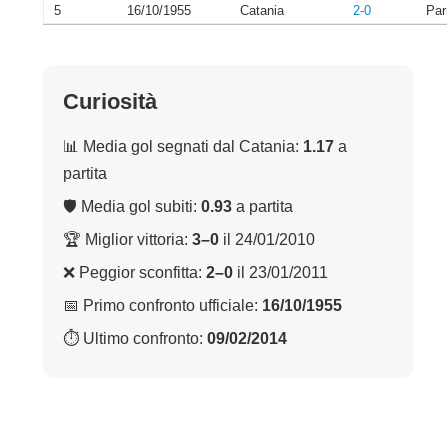
5
16/10/1955
Catania
2-0
Pa
Curiosità
📊 Media gol segnati dal Catania:
1.17
a
partita
🛡 Media gol subiti:
0.93
a partita
🏆 Miglior vittoria:
3–0
il 24/01/2010
❌ Peggior sconfitta:
2–0
il 23/01/2011
📅 Primo confronto ufficiale:
16/10/1955
⏱ Ultimo confronto:
09/02/2014