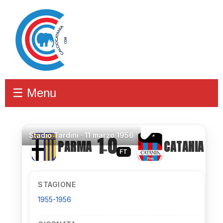
☰ Menu
Stadio
Tardini ·
11 marzo 1956
1
0
PARMA
CATANIA
–
FT
STAGIONE
1955-1956