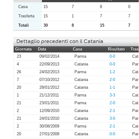
Casa
15
7
8
0
Trasferta
15
1
7
7
Totali
30
8
15
7
Dettaglio precedenti con il Catania
Giornata
Data
Casa
Risultato
Tras
23
09/02/2014
Parma
0-0
Cat
4
22/09/2013
Catania
0-0
Pa
26
24/02/2013
Parma
1-2
Cat
7
07/10/2012
Catania
2-0
Pa
20
28/01/2012
Catania
1-1
Pa
1
21/12/2011
Parma
3-3
Cat
21
23/01/2011
Parma
2-0
Cat
2
12/09/2010
Catania
2-1
Pa
21
24/01/2010
Catania
3-0
Pa
2
30/08/2009
Parma
2-1
Cat
20
27/01/2008
Catania
0-0
Pa