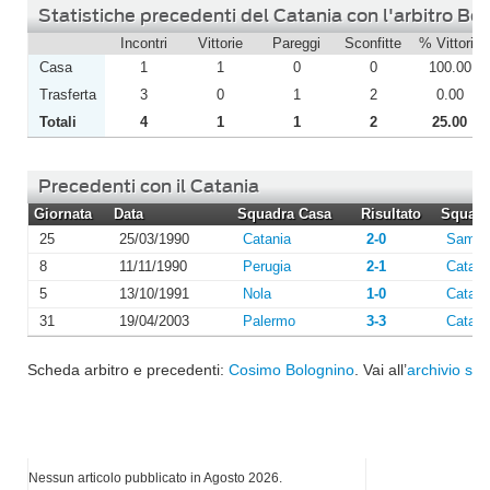
Statistiche precedenti del Catania con l'arbitro Bo
Incontri
Vittorie
Pareggi
Sconfitte
% Vittorie
Casa
1
1
0
0
100.00
Trasferta
3
0
1
2
0.00
Totali
4
1
1
2
25.00
Precedenti con il Catania
Giornata
Data
Squadra Casa
Risultato
Squadra
25
25/03/1990
Catania
2-0
Sambe
8
11/11/1990
Perugia
2-1
Catani
5
13/10/1991
Nola
1-0
Catani
31
19/04/2003
Palermo
3-3
Catani
Scheda arbitro e precedenti:
Cosimo Bolognino
. Vai all’
archivio sta
I più letti di Agosto 2026
Nessun articolo pubblicato in Agosto 2026.