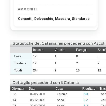
AMMONITI
Concetti, Delvecchio, Mascara, Stendardo
Statistiche del Catania nei precedenti con Ascoli
Incontri
Vittorie
Pareggi
Sconfi
Casa
12
1
8
3
Trasferta
12
1
2
9
Totali
24
2
10
12
Dettaglio precedenti con il Catania
Giornata
Data
Casa
Risultato
Tras
33
02/05/2007
Catania
3-3
Asc
14
03/12/2006
Ascoli
2-2
Cat
27
20/02/2005
Ascoli
1-2
Cat