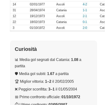
14
02/01/1977
Ascoli
4-2
Cat
31
28/04/1974
Catania
1-1
Asc
12
19/12/1973
Ascoli
2-1
Cat
22
18/02/1973
Catania
0-1
Asc
3
01/10/1972
Ascoli
2-0
Cat
Curiosità
📊 Media gol segnati dal Catania:
1.08
a
partita
🛡 Media gol subiti:
1.67
a partita
🏆 Miglior vittoria:
1–2
il 20/02/2005
❌ Peggior sconfitta:
3–1
il 01/05/2004
📅 Primo confronto ufficiale:
01/10/1972
⏱ Ultimo confronto:
02/05/2007