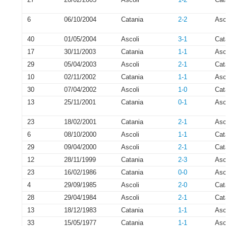
6
06/10/2004
Catania
2-2
Asc
40
01/05/2004
Ascoli
3-1
Cat
17
30/11/2003
Catania
1-1
Asc
29
05/04/2003
Ascoli
2-1
Cat
10
02/11/2002
Catania
1-1
Asc
30
07/04/2002
Ascoli
1-0
Cat
13
25/11/2001
Catania
0-1
Asc
23
18/02/2001
Catania
2-1
Asc
6
08/10/2000
Ascoli
1-1
Cat
29
09/04/2000
Ascoli
2-1
Cat
12
28/11/1999
Catania
2-3
Asc
23
16/02/1986
Catania
0-0
Asc
4
29/09/1985
Ascoli
2-0
Cat
28
29/04/1984
Ascoli
2-1
Cat
13
18/12/1983
Catania
1-1
Asc
33
15/05/1977
Catania
1-1
Asc