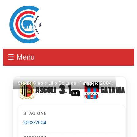
☰ Menu
Stadio
Cino e Lillo De Luca ·
1 maggio 2004
3
1
ASCOLI
CATANIA
–
FT
STAGIONE
2003-2004