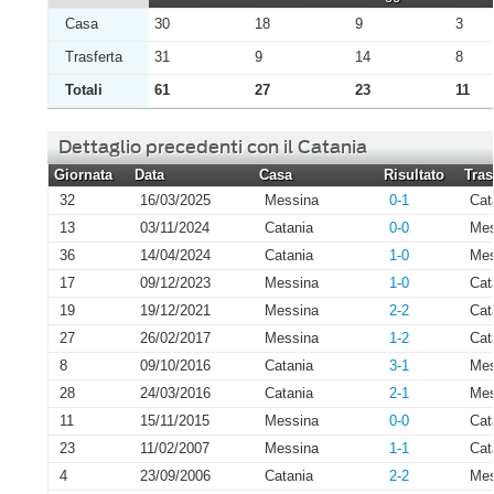
Casa
30
18
9
3
Trasferta
31
9
14
8
Totali
61
27
23
11
Dettaglio precedenti con il Catania
Giornata
Data
Casa
Risultato
Tras
32
16/03/2025
Messina
0-1
Cat
13
03/11/2024
Catania
0-0
Mes
36
14/04/2024
Catania
1-0
Mes
17
09/12/2023
Messina
1-0
Cat
19
19/12/2021
Messina
2-2
Cat
27
26/02/2017
Messina
1-2
Cat
8
09/10/2016
Catania
3-1
Mes
28
24/03/2016
Catania
2-1
Mes
11
15/11/2015
Messina
0-0
Cat
23
11/02/2007
Messina
1-1
Cat
4
23/09/2006
Catania
2-2
Mes