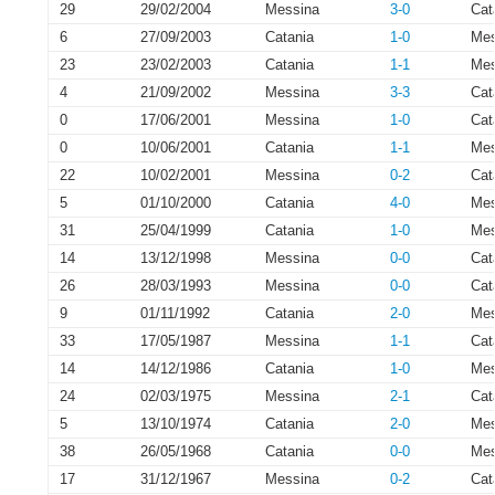
29
29/02/2004
Messina
3-0
Cat
6
27/09/2003
Catania
1-0
Mes
23
23/02/2003
Catania
1-1
Mes
4
21/09/2002
Messina
3-3
Cat
0
17/06/2001
Messina
1-0
Cat
0
10/06/2001
Catania
1-1
Mes
22
10/02/2001
Messina
0-2
Cat
5
01/10/2000
Catania
4-0
Mes
31
25/04/1999
Catania
1-0
Mes
14
13/12/1998
Messina
0-0
Cat
26
28/03/1993
Messina
0-0
Cat
9
01/11/1992
Catania
2-0
Mes
33
17/05/1987
Messina
1-1
Cat
14
14/12/1986
Catania
1-0
Mes
24
02/03/1975
Messina
2-1
Cat
5
13/10/1974
Catania
2-0
Mes
38
26/05/1968
Catania
0-0
Mes
17
31/12/1967
Messina
0-2
Cat