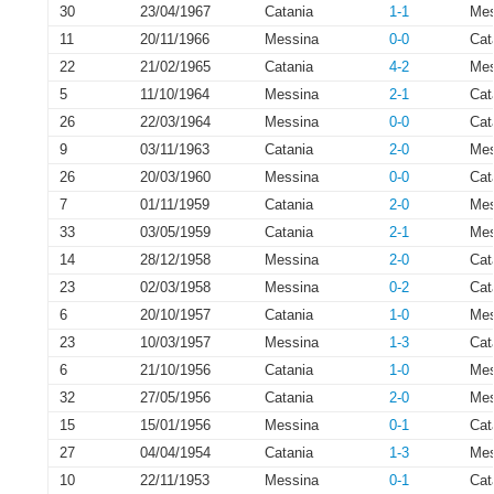
30
23/04/1967
Catania
1-1
Mes
11
20/11/1966
Messina
0-0
Cat
22
21/02/1965
Catania
4-2
Mes
5
11/10/1964
Messina
2-1
Cat
26
22/03/1964
Messina
0-0
Cat
9
03/11/1963
Catania
2-0
Mes
26
20/03/1960
Messina
0-0
Cat
7
01/11/1959
Catania
2-0
Mes
33
03/05/1959
Catania
2-1
Mes
14
28/12/1958
Messina
2-0
Cat
23
02/03/1958
Messina
0-2
Cat
6
20/10/1957
Catania
1-0
Mes
23
10/03/1957
Messina
1-3
Cat
6
21/10/1956
Catania
1-0
Mes
32
27/05/1956
Catania
2-0
Mes
15
15/01/1956
Messina
0-1
Cat
27
04/04/1954
Catania
1-3
Mes
10
22/11/1953
Messina
0-1
Cat