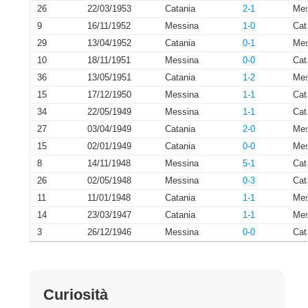
26
22/03/1953
Catania
2-1
Mes
9
16/11/1952
Messina
1-0
Cat
29
13/04/1952
Catania
0-1
Mes
10
18/11/1951
Messina
0-0
Cat
36
13/05/1951
Catania
1-2
Mes
15
17/12/1950
Messina
1-1
Cat
34
22/05/1949
Messina
1-1
Cat
27
03/04/1949
Catania
2-0
Mes
15
02/01/1949
Catania
0-0
Mes
8
14/11/1948
Messina
5-1
Cat
26
02/05/1948
Messina
0-3
Cat
11
11/01/1948
Catania
1-1
Mes
14
23/03/1947
Catania
1-1
Mes
3
26/12/1946
Messina
0-0
Cat
Curiosità