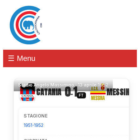
☰ Menu
Stadio
Angelo Massimino ·
13 aprile 1952
0
1
CATANIA
MESSINA
–
FT
STAGIONE
1951-1952