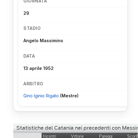
GIORNATA
29
STADIO
Angelo Massimino
DATA
13 aprile 1952
ARBITRO
Gino Iginio Rigato
(Mestre)
Statistiche del Catania nei precedenti con Messi
Incontri
Vittorie
Pareggi
Sconfi