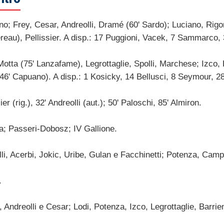
o; Frey, Cesar, Andreolli, Dramé (60' Sardo); Luciano, Rigo
reau), Pellissier. A disp.: 17 Puggioni, Vacek, 7 Sammarco, 3
otta (75' Lanzafame), Legrottaglie, Spolli, Marchese; Izco, L
' Capuano). A disp.: 1 Kosicky, 14 Bellusci, 8 Seymour, 28 
er (rig.), 32' Andreolli (aut.); 50' Paloschi, 85' Almiron.
; Passeri-Dobosz; IV Gallione.
, Acerbi, Jokic, Uribe, Gulan e Facchinetti; Potenza, Camp
.
Andreolli e Cesar; Lodi, Potenza, Izco, Legrottaglie, Barrien