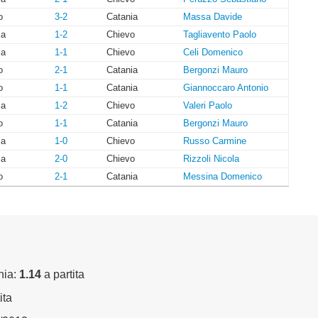
o
3-2
Catania
Massa Davide
ia
1-2
Chievo
Tagliavento Paolo
ia
1-1
Chievo
Celi Domenico
o
2-1
Catania
Bergonzi Mauro
o
1-1
Catania
Giannoccaro Antonio
ia
1-2
Chievo
Valeri Paolo
o
1-1
Catania
Bergonzi Mauro
ia
1-0
Chievo
Russo Carmine
ia
2-0
Chievo
Rizzoli Nicola
o
2-1
Catania
Messina Domenico
nia:
1.14
a partita
ita