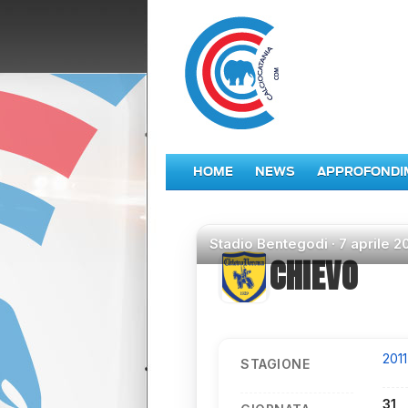
HOME
NEWS
APPROFONDI
Stadio
Bentegodi ·
7 aprile 2
CHIEVO
201
STAGIONE
31