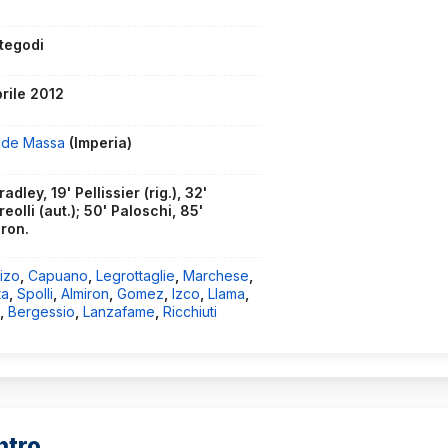
tegodi
prile 2012
ide Massa
(Imperia)
radley, 19' Pellissier (rig.), 32'
eolli (aut.); 50' Paloschi, 85'
iron.
izo
,
Capuano
,
Legrottaglie
,
Marchese
,
ta
,
Spolli
,
Almiron
,
Gomez
,
Izco
,
Llama
,
i
,
Bergessio
,
Lanzafame
,
Ricchiuti
ntro