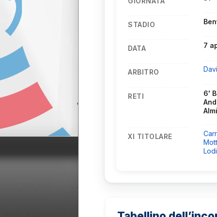
GIORNATA
Ben
STADIO
7 a
DATA
Dav
ARBITRO
6' B
RETI
Andr
Alm
Carr
XI TITOLARE
Mot
Lod
Tabellino dell’inco