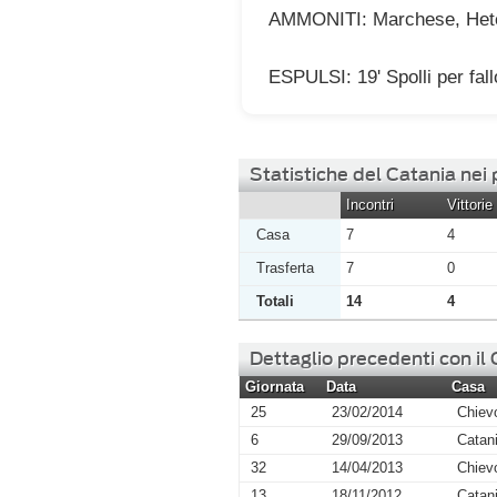
AMMONITI: Marchese, Het
ESPULSI: 19' Spolli per fal
Statistiche del Catania nei
Incontri
Vittorie
Casa
7
4
Trasferta
7
0
Totali
14
4
Dettaglio precedenti con il
Giornata
Data
Casa
25
23/02/2014
Chiev
6
29/09/2013
Catan
32
14/04/2013
Chiev
13
18/11/2012
Catan