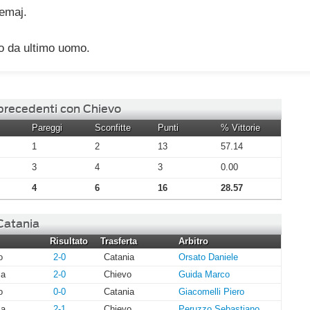
emaj.
lo da ultimo uomo.
 precedenti con Chievo
Pareggi
Sconfitte
Punti
% Vittorie
1
2
13
57.14
3
4
3
0.00
4
6
16
28.57
 Catania
Risultato
Trasferta
Arbitro
o
2-0
Catania
Orsato Daniele
ia
2-0
Chievo
Guida Marco
o
0-0
Catania
Giacomelli Piero
ia
2-1
Chievo
Peruzzo Sebastiano