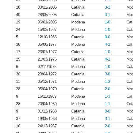
18
03/12/2005
Catania
3-2
Mo
40
28/05/2005
Catania
0-1
Mo
19
06/01/2005
Modena
1-0
Cat
24
15/03/1987
Modena
1-0
Cat
5
12/10/1986
Catania
0-0
Mo
36
05/06/1977
Modena
4-2
Cat
17
23/01/1977
Catania
1-0
Mo
25
21/03/1976
Catania
4-1
Mo
6
02/11/1975
Modena
1-0
Cat
30
23/04/1972
Catania
3-0
Mo
11
05/12/1971
Modena
1-2
Cat
28
05/04/1970
Catania
2-0
Mo
9
16/11/1969
Modena
1-3
Cat
28
20/04/1969
Modena
1-1
Cat
9
01/12/1968
Catania
0-0
Mo
37
19/05/1968
Modena
3-1
Cat
16
24/12/1967
Catania
2-0
Mo