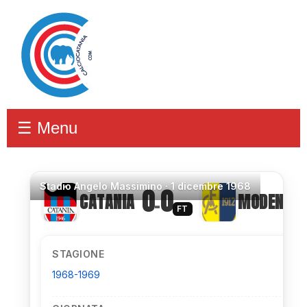
☰ Menu
Stadio
Angelo Massimino ·
1 dicembre 1968
0
0
CATANIA
MODENA
–
FT
STAGIONE
1968-1969