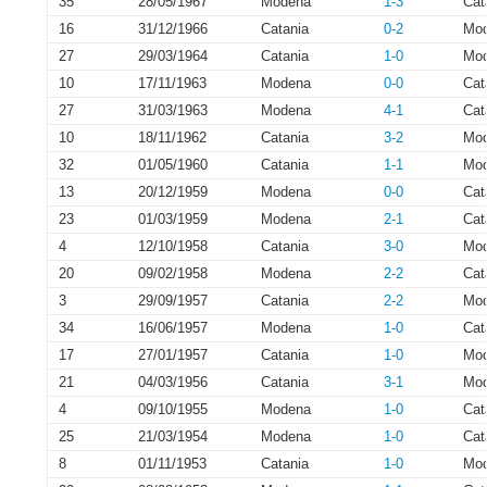
35
28/05/1967
Modena
1-3
Cat
16
31/12/1966
Catania
0-2
Mo
27
29/03/1964
Catania
1-0
Mo
10
17/11/1963
Modena
0-0
Cat
27
31/03/1963
Modena
4-1
Cat
10
18/11/1962
Catania
3-2
Mo
32
01/05/1960
Catania
1-1
Mo
13
20/12/1959
Modena
0-0
Cat
23
01/03/1959
Modena
2-1
Cat
4
12/10/1958
Catania
3-0
Mo
20
09/02/1958
Modena
2-2
Cat
3
29/09/1957
Catania
2-2
Mo
34
16/06/1957
Modena
1-0
Cat
17
27/01/1957
Catania
1-0
Mo
21
04/03/1956
Catania
3-1
Mo
4
09/10/1955
Modena
1-0
Cat
25
21/03/1954
Modena
1-0
Cat
8
01/11/1953
Catania
1-0
Mo