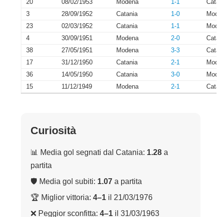
20
08/02/1953
Modena
1-1
Cat
3
28/09/1952
Catania
1-0
Mo
23
02/03/1952
Catania
1-1
Mo
4
30/09/1951
Modena
2-0
Cat
38
27/05/1951
Modena
3-3
Cat
17
31/12/1950
Catania
2-1
Mo
36
14/05/1950
Catania
3-0
Mo
15
11/12/1949
Modena
2-1
Cat
Curiosità
📊 Media gol segnati dal Catania:
1.28
a
partita
🛡 Media gol subiti:
1.07
a partita
🏆 Miglior vittoria:
4–1
il 21/03/1976
❌ Peggior sconfitta:
4–1
il 31/03/1963