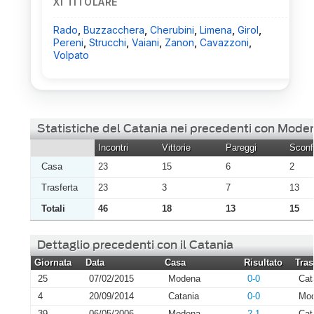
XI TITOLARE
Rado
,
Buzzacchera
,
Cherubini
,
Limena
,
Girol
,
Pereni
,
Strucchi
,
Vaiani
,
Zanon
,
Cavazzoni
,
Volpato
Statistiche del Catania nei precedenti con Mode
Incontri
Vittorie
Pareggi
Sconfi
Casa
23
15
6
2
Trasferta
23
3
7
13
Totali
46
18
13
15
Dettaglio precedenti con il Catania
Giornata
Data
Casa
Risultato
Tras
25
07/02/2015
Modena
0-0
Cat
4
20/09/2014
Catania
0-0
Mo
39
06/05/2006
Modena
2-1
Cat