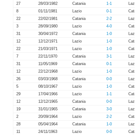
27
28/03/1982
Catania
1-1
Laz
8
01/11/1981
Lazio
0-1
Cat
22
22/02/1981
Catania
2-2
Laz
3
28/09/1980
Lazio
4-0
Cat
31
30/04/1972
Catania
1-0
Laz
12
12/12/1971
Lazio
1-0
Cat
22
21/03/1971
Lazio
1-0
Cat
7
22/11/1970
Catania
3-1
Laz
31
11/05/1969
Catania
0-1
Laz
12
22/12/1968
Lazio
1-0
Cat
26
03/03/1968
Catania
0-0
Laz
5
08/10/1967
Lazio
1-0
Cat
29
17/04/1966
Lazio
1-1
Cat
12
12/12/1965
Catania
0-0
Laz
19
31/01/1965
Catania
3-0
Laz
2
20/09/1964
Lazio
2-2
Cat
28
05/04/1964
Catania
1-0
Laz
11
24/11/1963
Lazio
0-0
Cat