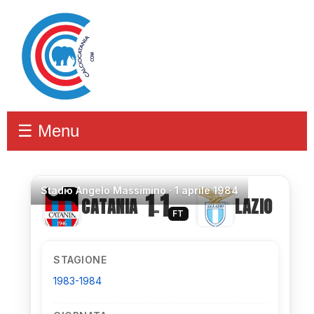
☰ Menu
Stadio
Angelo Massimino ·
1 aprile 1984
1
1
CATANIA
LAZIO
–
FT
STAGIONE
1983-1984