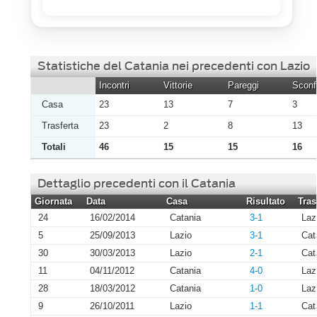
Statistiche del Catania nei precedenti con Lazio
Incontri
Vittorie
Pareggi
Sconfi
Casa
23
13
7
3
Trasferta
23
2
8
13
Totali
46
15
15
16
Dettaglio precedenti con il Catania
Giornata
Data
Casa
Risultato
Tras
24
16/02/2014
Catania
3-1
Laz
5
25/09/2013
Lazio
3-1
Cat
30
30/03/2013
Lazio
2-1
Cat
11
04/11/2012
Catania
4-0
Laz
28
18/03/2012
Catania
1-0
Laz
9
26/10/2011
Lazio
1-1
Cat