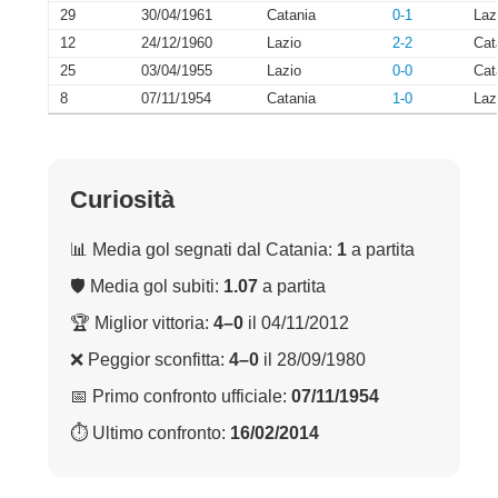
29
30/04/1961
Catania
0-1
Laz
12
24/12/1960
Lazio
2-2
Cat
25
03/04/1955
Lazio
0-0
Cat
8
07/11/1954
Catania
1-0
Laz
Curiosità
📊 Media gol segnati dal Catania:
1
a partita
🛡 Media gol subiti:
1.07
a partita
🏆 Miglior vittoria:
4–0
il 04/11/2012
❌ Peggior sconfitta:
4–0
il 28/09/1980
📅 Primo confronto ufficiale:
07/11/1954
⏱ Ultimo confronto:
16/02/2014