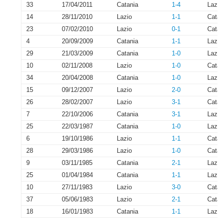
33
17/04/2011
Catania
1-4
Laz
14
28/11/2010
Lazio
1-1
Cat
23
07/02/2010
Lazio
0-1
Cat
4
20/09/2009
Catania
1-1
Laz
29
21/03/2009
Catania
1-0
Laz
10
02/11/2008
Lazio
1-0
Cat
34
20/04/2008
Catania
1-0
Laz
15
09/12/2007
Lazio
2-0
Cat
26
28/02/2007
Lazio
3-1
Cat
7
22/10/2006
Catania
3-1
Laz
25
22/03/1987
Catania
1-0
Laz
6
19/10/1986
Lazio
1-1
Cat
28
29/03/1986
Lazio
1-0
Cat
9
03/11/1985
Catania
2-1
Laz
25
01/04/1984
Catania
1-1
Laz
10
27/11/1983
Lazio
3-0
Cat
37
05/06/1983
Lazio
2-1
Cat
18
16/01/1983
Catania
1-1
Laz