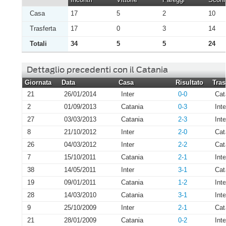
Casa
17
5
2
10
Trasferta
17
0
3
14
Totali
34
5
5
24
Dettaglio precedenti con il Catania
Giornata
Data
Casa
Risultato
Tras
21
26/01/2014
Inter
0-0
Cat
2
01/09/2013
Catania
0-3
Inte
27
03/03/2013
Catania
2-3
Inte
8
21/10/2012
Inter
2-0
Cat
26
04/03/2012
Inter
2-2
Cat
7
15/10/2011
Catania
2-1
Inte
38
14/05/2011
Inter
3-1
Cat
19
09/01/2011
Catania
1-2
Inte
28
14/03/2010
Catania
3-1
Inte
9
25/10/2009
Inter
2-1
Cat
21
28/01/2009
Catania
0-2
Inte