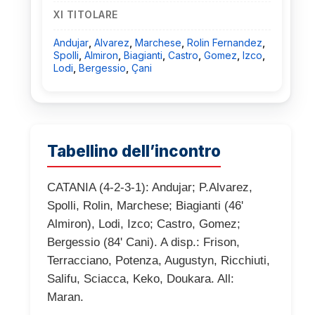
XI TITOLARE
Andujar
,
Alvarez
,
Marchese
,
Rolin Fernandez
,
Spolli
,
Almiron
,
Biagianti
,
Castro
,
Gomez
,
Izco
,
Lodi
,
Bergessio
,
Çani
Tabellino dell’incontro
CATANIA (4-2-3-1): Andujar; P.Alvarez,
Spolli, Rolin, Marchese; Biagianti (46'
Almiron), Lodi, Izco; Castro, Gomez;
Bergessio (84' Cani). A disp.: Frison,
Terracciano, Potenza, Augustyn, Ricchiuti,
Salifu, Sciacca, Keko, Doukara. All:
Maran.