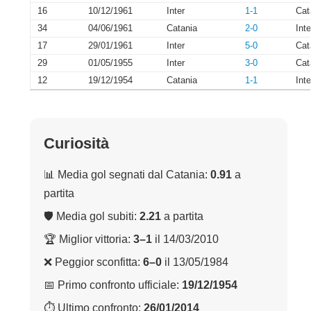
16
10/12/1961
Inter
1-1
Cat
34
04/06/1961
Catania
2-0
Inte
17
29/01/1961
Inter
5-0
Cat
29
01/05/1955
Inter
3-0
Cat
12
19/12/1954
Catania
1-1
Inte
Curiosità
📊 Media gol segnati dal Catania:
0.91
a
partita
🛡 Media gol subiti:
2.21
a partita
🏆 Miglior vittoria:
3–1
il 14/03/2010
❌ Peggior sconfitta:
6–0
il 13/05/1984
📅 Primo confronto ufficiale:
19/12/1954
⏱ Ultimo confronto:
26/01/2014