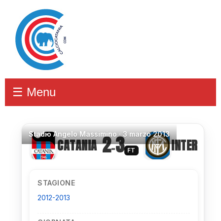
☰ Menu
Stadio
Angelo Massimino ·
3 marzo 2013
2
3
CATANIA
INTER
–
FT
STAGIONE
2012-2013