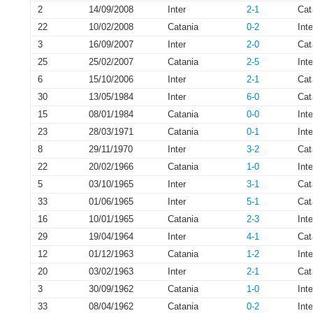
2
14/09/2008
Inter
2-1
Cat
22
10/02/2008
Catania
0-2
Inte
3
16/09/2007
Inter
2-0
Cat
25
25/02/2007
Catania
2-5
Inte
6
15/10/2006
Inter
2-1
Cat
30
13/05/1984
Inter
6-0
Cat
15
08/01/1984
Catania
0-0
Inte
23
28/03/1971
Catania
0-1
Inte
8
29/11/1970
Inter
3-2
Cat
22
20/02/1966
Catania
1-0
Inte
5
03/10/1965
Inter
3-1
Cat
33
01/06/1965
Inter
5-1
Cat
16
10/01/1965
Catania
2-3
Inte
29
19/04/1964
Inter
4-1
Cat
12
01/12/1963
Catania
1-2
Inte
20
03/02/1963
Inter
2-1
Cat
3
30/09/1962
Catania
1-0
Inte
33
08/04/1962
Catania
0-2
Inte