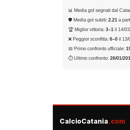
📊 Media gol segnati dal Cata
🛡 Media gol subiti:
2.21
a part
🏆 Miglior vittoria:
3–1
il 14/0
❌ Peggior sconfitta:
6–0
il 13
📅 Primo confronto ufficiale:
1
⏱ Ultimo confronto:
26/01/20
CalcioCatania
.com