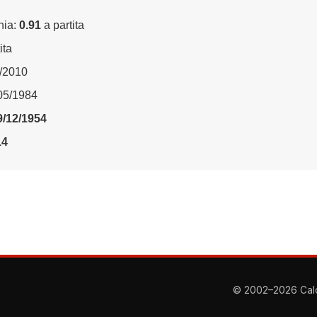
nia:
0.91
a partita
ita
3/2010
/05/1984
9/12/1954
14
© 2002–2026 Calcio