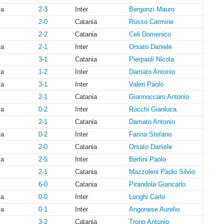
ia
2-3
Inter
Bergonzi Mauro
2-0
Catania
Russo Carmine
2-2
Catania
Celi Domenico
ia
2-1
Inter
Orsato Daniele
3-1
Catania
Pierpaoli Nicola
ia
1-2
Inter
Damato Antonio
ia
3-1
Inter
Valeri Paolo
2-1
Catania
Giannoccaro Antonio
ia
0-2
Inter
Rocchi Gianluca
2-1
Catania
Damato Antonio
ia
0-2
Inter
Farina Stefano
2-0
Catania
Orsato Daniele
ia
2-5
Inter
Bertini Paolo
2-1
Catania
Mazzoleni Paolo Silvio
6-0
Catania
Pirandola Giancarlo
ia
0-0
Inter
Longhi Carlo
ia
0-1
Inter
Angonese Aurelio
3-2
Catania
Trono Antonio