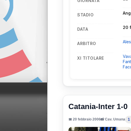
GIORNATA
Ang
STADIO
20 
DATA
Ale
ARBITRO
Vav
XI TITOLARE
Fant
Fac
Catania-Inter 1-0
1
📅 20 febbraio 2006
📸 Cav. Umana