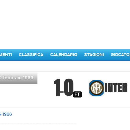
MENTI
CLASSIFICA
CALENDARIO
STAGIONI
GIOCATO
1
0
0 febbraio 1966
–
INTER
FT
5-1966