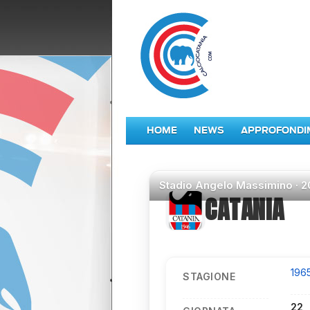
HOME
NEWS
APPROFONDI
Stadio
Angelo Massimino ·
2
CATANIA
196
STAGIONE
22