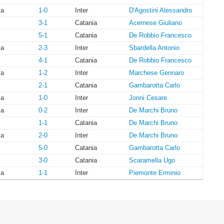
ia
1-0
Inter
D'Agostini Alessandro
3-1
Catania
Acernese Giuliano
5-1
Catania
De Robbio Francesco
ia
2-3
Inter
Sbardella Antonio
4-1
Catania
De Robbio Francesco
ia
1-2
Inter
Marchese Gennaro
2-1
Catania
Gambarotta Carlo
ia
1-0
Inter
Jonni Cesare
ia
0-2
Inter
De Marchi Bruno
1-1
Catania
De Marchi Bruno
ia
2-0
Inter
De Marchi Bruno
5-0
Catania
Gambarotta Carlo
3-0
Catania
Scaramella Ugo
ia
1-1
Inter
Piemonte Erminio