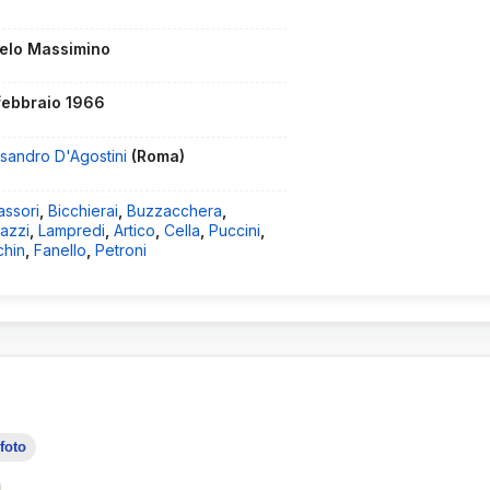
elo Massimino
febbraio 1966
ssandro D'Agostini
(Roma)
assori
,
Bicchierai
,
Buzzacchera
,
azzi
,
Lampredi
,
Artico
,
Cella
,
Puccini
,
chin
,
Fanello
,
Petroni
 foto