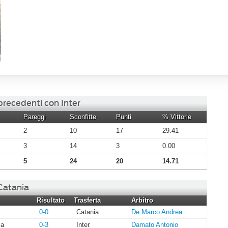
precedenti con Inter
Pareggi
Sconfitte
Punti
% Vittorie
2
10
17
29.41
3
14
3
0.00
5
24
20
14.71
 Catania
Risultato
Trasferta
Arbitro
0-0
Catania
De Marco Andrea
ia
0-3
Inter
Damato Antonio