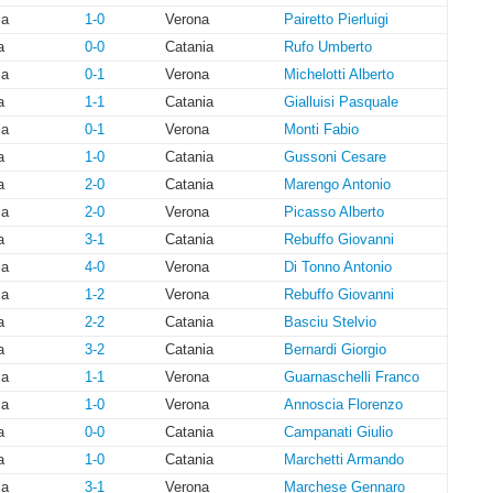
ia
1-0
Verona
Pairetto Pierluigi
a
0-0
Catania
Rufo Umberto
ia
0-1
Verona
Michelotti Alberto
a
1-1
Catania
Gialluisi Pasquale
ia
0-1
Verona
Monti Fabio
a
1-0
Catania
Gussoni Cesare
a
2-0
Catania
Marengo Antonio
ia
2-0
Verona
Picasso Alberto
a
3-1
Catania
Rebuffo Giovanni
ia
4-0
Verona
Di Tonno Antonio
ia
1-2
Verona
Rebuffo Giovanni
a
2-2
Catania
Basciu Stelvio
a
3-2
Catania
Bernardi Giorgio
ia
1-1
Verona
Guarnaschelli Franco
ia
1-0
Verona
Annoscia Florenzo
a
0-0
Catania
Campanati Giulio
a
1-0
Catania
Marchetti Armando
ia
3-1
Verona
Marchese Gennaro