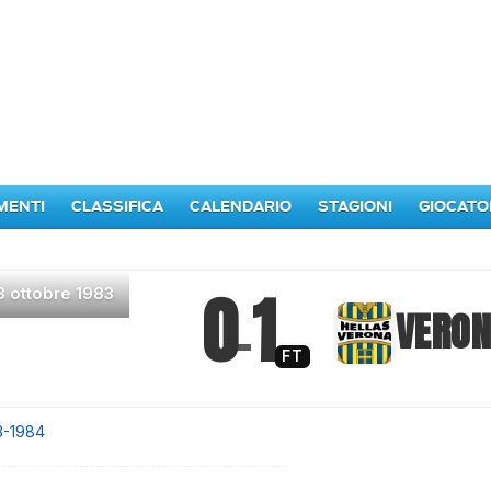
MENTI
CLASSIFICA
CALENDARIO
STAGIONI
GIOCATO
0
1
3 ottobre 1983
–
VERO
FT
3-1984