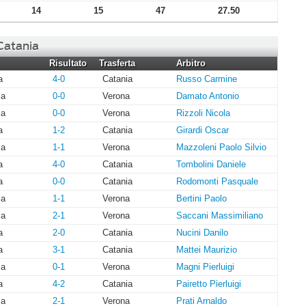
14
15
47
27.50
 Catania
Risultato
Trasferta
Arbitro
a
4-0
Catania
Russo Carmine
ia
0-0
Verona
Damato Antonio
ia
0-0
Verona
Rizzoli Nicola
a
1-2
Catania
Girardi Oscar
ia
1-1
Verona
Mazzoleni Paolo Silvio
a
4-0
Catania
Tombolini Daniele
a
0-0
Catania
Rodomonti Pasquale
ia
1-1
Verona
Bertini Paolo
ia
2-1
Verona
Saccani Massimiliano
a
2-0
Catania
Nucini Danilo
a
3-1
Catania
Mattei Maurizio
ia
0-1
Verona
Magni Pierluigi
a
4-2
Catania
Pairetto Pierluigi
ia
2-1
Verona
Prati Arnaldo