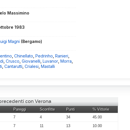
elo Massimino
ottobre 1983
luigi Magni
(Bergamo)
entino
,
Chinellato
,
Pedrinho
,
Ranieri
,
rdi
,
Crusco
,
Giovanelli
,
Luvanor
,
Morra
,
ti
,
Cantarutti
,
Crialesi
,
Mastalli
 precedenti con Verona
Pareggi
Sconfitte
Punti
% Vittorie
7
4
34
45.00
7
11
13
10.00