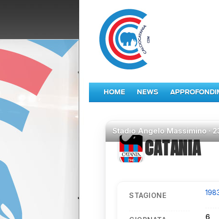
HOME
NEWS
APPROFONDI
Stadio
Angelo Massimino ·
2
CATANIA
198
STAGIONE
6