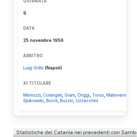
GIORNATA
9
DATA
25 novembre 1956
ARBITRO
Luigi Grillo
(Napoli)
XI TITOLARE
Menozzi
,
Colangeli
,
Grani
,
Origgi
,
Toros
,
Malinverni
,
Per
Spikowski
,
Bicicli
,
Buzzin
,
Uzzecchini
Statistiche del Catania nei precedenti con Sam