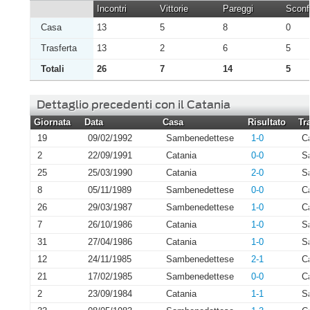
Incontri
Vittorie
Pareggi
Sconfi
Casa
13
5
8
0
Trasferta
13
2
6
5
Totali
26
7
14
5
Dettaglio precedenti con il Catania
Giornata
Data
Casa
Risultato
Tr
19
09/02/1992
Sambenedettese
1-0
C
2
22/09/1991
Catania
0-0
S
25
25/03/1990
Catania
2-0
S
8
05/11/1989
Sambenedettese
0-0
C
26
29/03/1987
Sambenedettese
1-0
C
7
26/10/1986
Catania
1-0
S
31
27/04/1986
Catania
1-0
S
12
24/11/1985
Sambenedettese
2-1
C
21
17/02/1985
Sambenedettese
0-0
C
2
23/09/1984
Catania
1-1
S