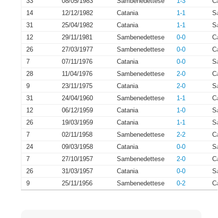
33
08/05/1983
Sambenedettese
1-3
C
14
12/12/1982
Catania
1-1
S
31
25/04/1982
Catania
1-1
S
12
29/11/1981
Sambenedettese
0-0
C
26
27/03/1977
Sambenedettese
0-0
C
7
07/11/1976
Catania
0-0
S
28
11/04/1976
Sambenedettese
2-0
C
9
23/11/1975
Catania
2-0
S
31
24/04/1960
Sambenedettese
1-1
C
12
06/12/1959
Catania
1-0
S
26
19/03/1959
Catania
1-1
S
7
02/11/1958
Sambenedettese
2-2
C
24
09/03/1958
Catania
0-0
S
7
27/10/1957
Sambenedettese
2-0
C
26
31/03/1957
Catania
0-0
S
9
25/11/1956
Sambenedettese
0-2
C