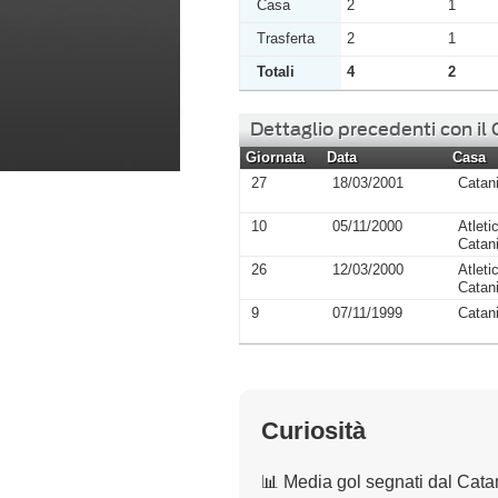
Casa
2
1
Trasferta
2
1
Totali
4
2
Dettaglio precedenti con il
Giornata
Data
Casa
27
18/03/2001
Catan
10
05/11/2000
Atleti
Catan
26
12/03/2000
Atleti
Catan
9
07/11/1999
Catan
Curiosità
📊 Media gol segnati dal Cata