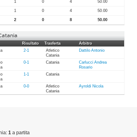
1
0
4
50.00
1
0
4
50.00
2
0
8
50.00
 Catania
Risultato
Trasferta
Arbitro
ia
2-1
Atletico
Dattilo Antonio
Catania
co
0-1
Catania
Carlucci Andrea
ia
Rosario
co
1-1
Catania
ia
ia
0-0
Atletico
Ayroldi Nicola
Catania
nia:
1
a partita