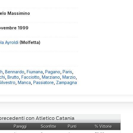
elo Massimino
ovembre 1999
la Ayroldi
(Molfetta)
ch
,
Bennardo
,
Fiumana
,
Pagano
,
Paris
,
chi
,
Brutto
,
Facciotto
,
Marziano
,
Marzio
,
ilvestro
,
Manca
,
Passiatore
,
Zampagna
 precedenti con Atletico Catania
Pareggi
Sconfitte
Punti
% Vittorie