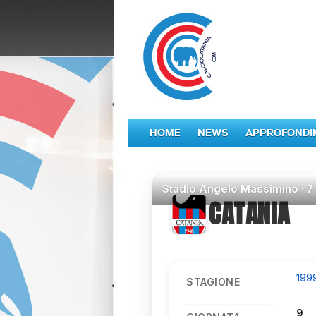
HOME
NEWS
APPROFONDI
Stadio
Angelo Massimino ·
7
CATANIA
199
STAGIONE
9