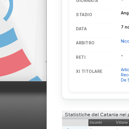
GIORNATA
Ang
STADIO
7 n
DATA
Nico
ARBITRO
-
RETI
Arti
XI TITOLARE
Rec
De S
Statistiche del Catania nei
Incontri
Vittorie