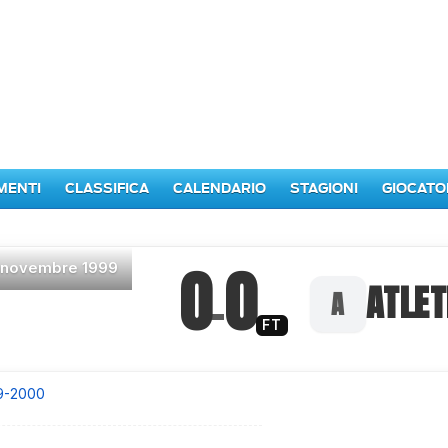
MENTI
CLASSIFICA
CALENDARIO
STAGIONI
GIOCATO
0
0
 novembre 1999
–
ATLET
FT
9-2000