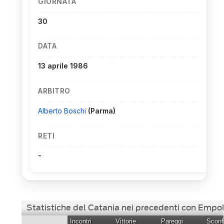
GIORNATA
30
DATA
13 aprile 1986
ARBITRO
Alberto Boschi
(Parma)
RETI
-
Statistiche del Catania nei precedenti con Empol
Incontri
Vittorie
Pareggi
Sconfi