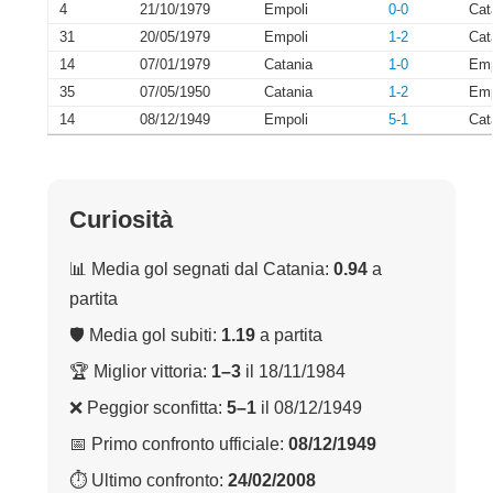
4
21/10/1979
Empoli
0-0
Cat
31
20/05/1979
Empoli
1-2
Cat
14
07/01/1979
Catania
1-0
Emp
35
07/05/1950
Catania
1-2
Emp
14
08/12/1949
Empoli
5-1
Cat
Curiosità
📊 Media gol segnati dal Catania:
0.94
a
partita
🛡 Media gol subiti:
1.19
a partita
🏆 Miglior vittoria:
1–3
il 18/11/1984
❌ Peggior sconfitta:
5–1
il 08/12/1949
📅 Primo confronto ufficiale:
08/12/1949
⏱ Ultimo confronto:
24/02/2008