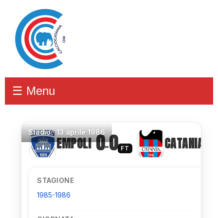
☰ Menu
Stadio
·
13 aprile 1986
0
0
EMPOLI
CATANIA
–
FT
STAGIONE
1985-1986