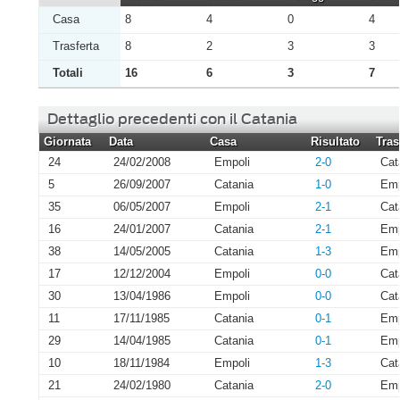
Casa
8
4
0
4
Trasferta
8
2
3
3
Totali
16
6
3
7
Dettaglio precedenti con il Catania
Giornata
Data
Casa
Risultato
Tras
24
24/02/2008
Empoli
2-0
Cat
5
26/09/2007
Catania
1-0
Emp
35
06/05/2007
Empoli
2-1
Cat
16
24/01/2007
Catania
2-1
Emp
38
14/05/2005
Catania
1-3
Emp
17
12/12/2004
Empoli
0-0
Cat
30
13/04/1986
Empoli
0-0
Cat
11
17/11/1985
Catania
0-1
Emp
29
14/04/1985
Catania
0-1
Emp
10
18/11/1984
Empoli
1-3
Cat
21
24/02/1980
Catania
2-0
Emp