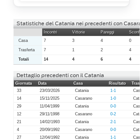
Statistiche del Catania nei precedenti con Casa
Incontri
Vittorie
Pareggi
Sconfi
Casa
7
3
4
0
Trasferta
7
1
2
4
Totali
14
4
6
4
Dettaglio precedenti con il Catania
Giornata
Data
Casa
Risultato
Tras
33
23/03/2026
Catania
1-1
Cas
14
15/11/2025
Casarano
1-0
Cat
29
11/04/1999
Catania
0-0
Cas
12
29/11/1998
Casarano
0-2
Cat
21
14/02/1993
Catania
2-1
Cas
4
20/09/1992
Casarano
0-0
Cat
27
12/04/1992
Catania
1-1
Cas