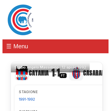
☰ Menu
Stadio
Angelo Massimino ·
12 aprile 1992
1
1
CATANIA
CASARANO
–
FT
STAGIONE
1991-1992