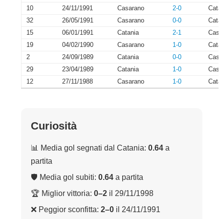
10
24/11/1991
Casarano
2-0
Cat
32
26/05/1991
Casarano
0-0
Cat
15
06/01/1991
Catania
2-1
Cas
19
04/02/1990
Casarano
1-0
Cat
2
24/09/1989
Catania
0-0
Cas
29
23/04/1989
Catania
1-0
Cas
12
27/11/1988
Casarano
1-0
Cat
Curiosità
📊 Media gol segnati dal Catania:
0.64
a
partita
🛡 Media gol subiti:
0.64
a partita
🏆 Miglior vittoria:
0–2
il 29/11/1998
❌ Peggior sconfitta:
2–0
il 24/11/1991