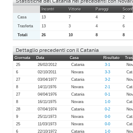
Statistiche del Catania nei precedenti con Novar
Incontri
Vittorie
Pareggi
Sconfi
Casa
13
7
4
2
Trasferta
13
3
4
6
Totali
26
10
8
8
Dettaglio precedenti con il Catania
Giornata
Data
Casa
Risultato
Tras
25
26/02/2012
Catania
3-1
Nov
6
02/10/2011
Novara
3-3
Cat
27
03/04/1977
Catania
3-2
Nov
8
14/11/1976
Novara
2-1
Cat
27
04/04/1976
Catania
0-1
Nov
8
16/11/1975
Novara
1-0
Cat
28
07/04/1974
Catania
0-2
Nov
9
25/11/1973
Novara
0-0
Cat
25
11/03/1973
Novara
0-0
Cat
6
22/10/1972
Catania
1-0
Nov