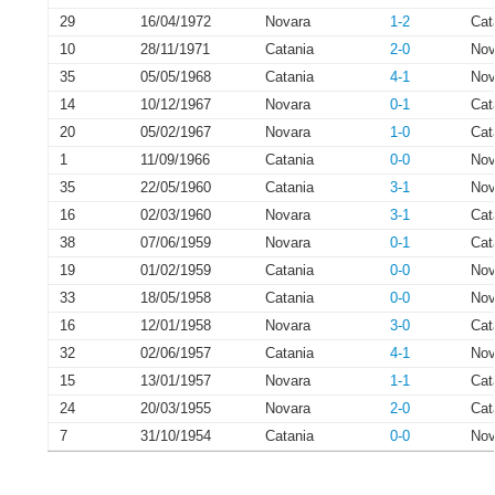
29
16/04/1972
Novara
1-2
Cat
10
28/11/1971
Catania
2-0
Nov
35
05/05/1968
Catania
4-1
Nov
14
10/12/1967
Novara
0-1
Cat
20
05/02/1967
Novara
1-0
Cat
1
11/09/1966
Catania
0-0
Nov
35
22/05/1960
Catania
3-1
Nov
16
02/03/1960
Novara
3-1
Cat
38
07/06/1959
Novara
0-1
Cat
19
01/02/1959
Catania
0-0
Nov
33
18/05/1958
Catania
0-0
Nov
16
12/01/1958
Novara
3-0
Cat
32
02/06/1957
Catania
4-1
Nov
15
13/01/1957
Novara
1-1
Cat
24
20/03/1955
Novara
2-0
Cat
7
31/10/1954
Catania
0-0
Nov