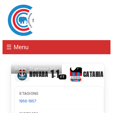
☰ Menu
Stadio
·
13 gennaio 1957
1
1
NOVARA
CATANIA
–
FT
STAGIONE
1956-1957