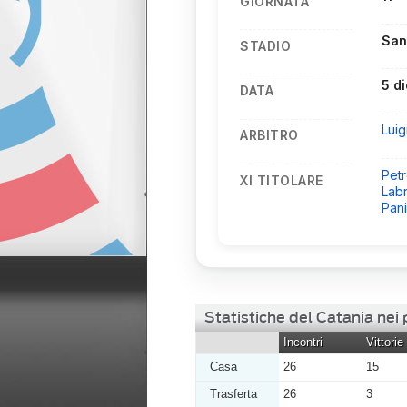
GIORNATA
Sant
STADIO
5 d
DATA
Luig
ARBITRO
Petr
XI TITOLARE
Lab
Pan
Statistiche del Catania nei 
Incontri
Vittorie
Casa
26
15
Trasferta
26
3