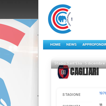
HOME
NEWS
APPROFONDI
Stadio
Sant'Elia ·
5 dicembre
CAGLIARI
197
STAGIONE
11