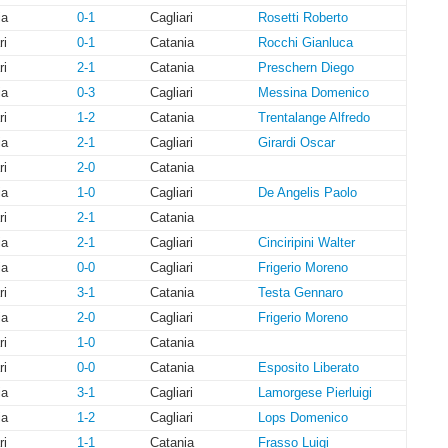
ia
0-1
Cagliari
Rosetti Roberto
ri
0-1
Catania
Rocchi Gianluca
ri
2-1
Catania
Preschern Diego
ia
0-3
Cagliari
Messina Domenico
ri
1-2
Catania
Trentalange Alfredo
ia
2-1
Cagliari
Girardi Oscar
ri
2-0
Catania
ia
1-0
Cagliari
De Angelis Paolo
ri
2-1
Catania
ia
2-1
Cagliari
Cinciripini Walter
ia
0-0
Cagliari
Frigerio Moreno
ri
3-1
Catania
Testa Gennaro
ia
2-0
Cagliari
Frigerio Moreno
ri
1-0
Catania
ri
0-0
Catania
Esposito Liberato
ia
3-1
Cagliari
Lamorgese Pierluigi
ia
1-2
Cagliari
Lops Domenico
ri
1-1
Catania
Frasso Luigi