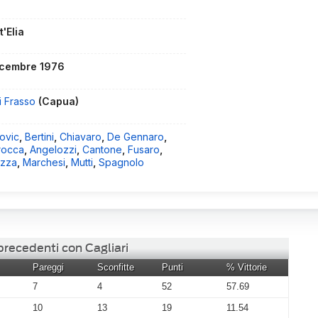
'Elia
icembre 1976
i Frasso
(Capua)
ovic
,
Bertini
,
Chiavaro
,
De Gennaro
,
rocca
,
Angelozzi
,
Cantone
,
Fusaro
,
izza
,
Marchesi
,
Mutti
,
Spagnolo
precedenti con Cagliari
Pareggi
Sconfitte
Punti
% Vittorie
7
4
52
57.69
10
13
19
11.54