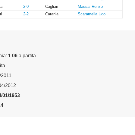
ia
2-0
Cagliari
Massai Renzo
ri
2-2
Catania
Scaramella Ugo
nia:
1.06
a partita
ita
5/2011
/04/2012
4/01/1953
14