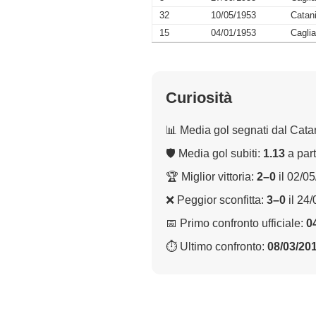
32
10/05/1953
Catan
15
04/01/1953
Caglia
Curiosità
📊 Media gol segnati dal Cata
🛡 Media gol subiti:
1.13
a part
🏆 Miglior vittoria:
2–0
il 02/0
❌ Peggior sconfitta:
3–0
il 24
📅 Primo confronto ufficiale:
0
⏱ Ultimo confronto:
08/03/20