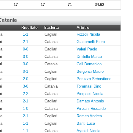
17
17
71
34.62
 Catania
Risultato
Trasferta
Arbitro
ia
1-1
Cagliari
Rizzoli Nicola
ri
2-1
Catania
Giacomelli Piero
ia
0-0
Cagliari
Valeri Paolo
ri
0-0
Catania
Di Bello Marco
ri
3-0
Catania
Celi Domenico
ia
0-1
Cagliari
Bergonzi Mauro
ia
2-0
Cagliari
Peruzzo Sebastiano
ri
3-0
Catania
Tommasi Dino
ri
2-2
Catania
Pierpaoli Nicola
ia
2-1
Cagliari
Damato Antonio
ri
1-0
Catania
Pinzani Riccardo
ia
2-1
Cagliari
Romeo Andrea
ia
1-1
Cagliari
Banti Luca
ri
1-1
Catania
Ayroldi Nicola