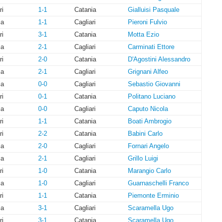
ri
1-1
Catania
Gialluisi Pasquale
ia
1-1
Cagliari
Pieroni Fulvio
ri
3-1
Catania
Motta Ezio
ia
2-1
Cagliari
Carminati Ettore
ri
2-0
Catania
D'Agostini Alessandro
ia
2-1
Cagliari
Grignani Alfeo
ia
0-0
Cagliari
Sebastio Giovanni
ri
0-1
Catania
Politano Luciano
ia
0-0
Cagliari
Caputo Nicola
ri
1-1
Catania
Boati Ambrogio
ri
2-2
Catania
Babini Carlo
ia
2-0
Cagliari
Fornari Angelo
ia
2-1
Cagliari
Grillo Luigi
ri
1-0
Catania
Marangio Carlo
ia
1-0
Cagliari
Guarnaschelli Franco
ri
1-1
Catania
Piemonte Erminio
ia
3-1
Cagliari
Scaramella Ugo
ri
3-1
Catania
Scaramella Ugo