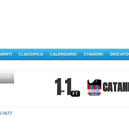
MENTI
CLASSIFICA
CALENDARIO
STAGIONI
GIOCATO
1
1
 1976
–
CATAN
FT
6-1977