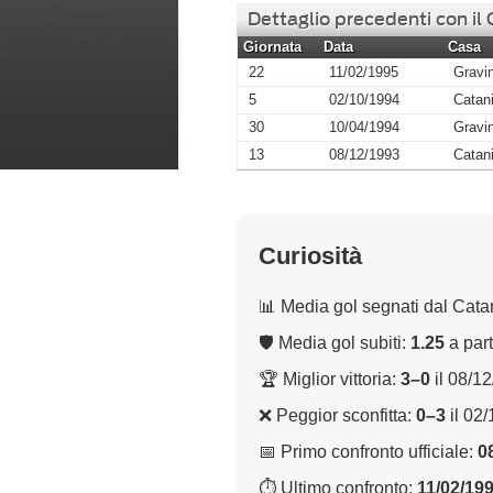
Dettaglio precedenti con il
Giornata
Data
Casa
22
11/02/1995
Gravi
5
02/10/1994
Catan
30
10/04/1994
Gravi
13
08/12/1993
Catan
Curiosità
📊 Media gol segnati dal Cata
🛡 Media gol subiti:
1.25
a part
🏆 Miglior vittoria:
3–0
il 08/1
❌ Peggior sconfitta:
0–3
il 02
📅 Primo confronto ufficiale:
0
⏱ Ultimo confronto:
11/02/19