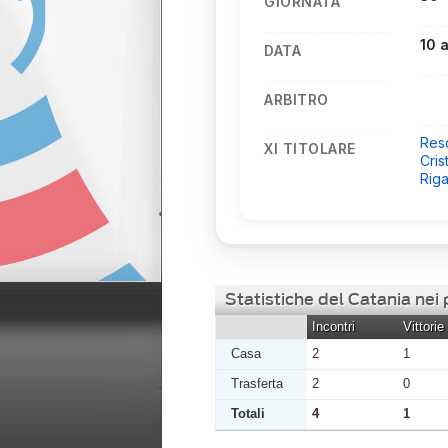
GIORNATA
10 
DATA
ARBITRO
Res
XI TITOLARE
Cris
Rig
Statistiche del Catania nei
Incontri
Vittorie
Casa
2
1
Trasferta
2
0
Totali
4
1