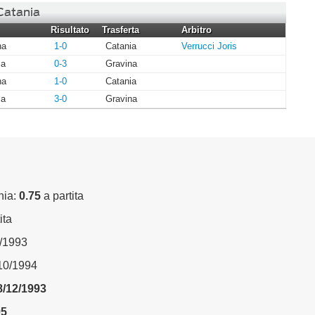
 Catania
Risultato
Trasferta
Arbitro
na
1-0
Catania
Verrucci Joris
ia
0-3
Gravina
na
1-0
Catania
ia
3-0
Gravina
nia:
0.75
a partita
ita
2/1993
/10/1994
8/12/1993
95