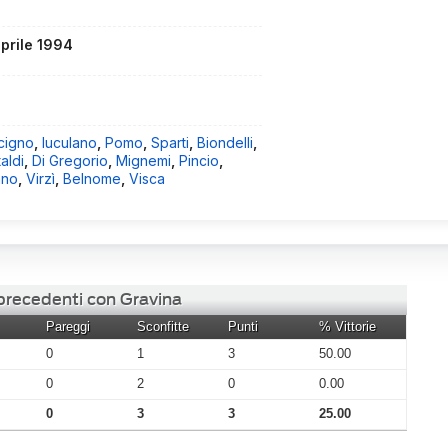
aprile 1994
cigno
,
Iuculano
,
Pomo
,
Sparti
,
Biondelli
,
taldi
,
Di Gregorio
,
Mignemi
,
Pincio
,
ano
,
Virzì
,
Belnome
,
Visca
 precedenti con Gravina
Pareggi
Sconfitte
Punti
% Vittorie
0
1
3
50.00
0
2
0
0.00
0
3
3
25.00