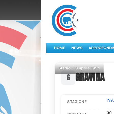
HOME
NEWS
APPROFONDI
Stadio
·
10 aprile 1994
GRAVINA
199
STAGIONE
30