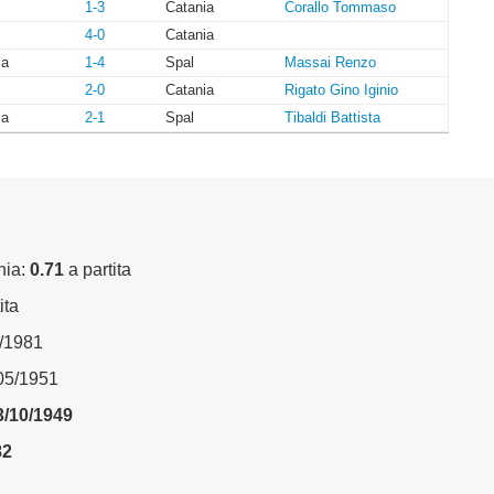
1-3
Catania
Corallo Tommaso
4-0
Catania
ia
1-4
Spal
Massai Renzo
2-0
Catania
Rigato Gino Iginio
ia
2-1
Spal
Tibaldi Battista
nia:
0.71
a partita
ita
3/1981
/05/1951
3/10/1949
82