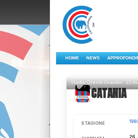
HOME
NEWS
APPROFONDI
Stadio
Oreste Granillo ·
22 m
CATANIA
198
STAGIONE
26