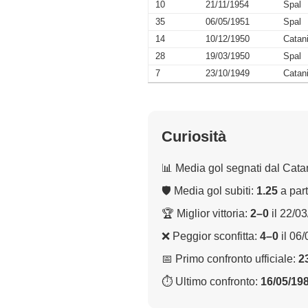
10
21/11/1954
Spal
35
06/05/1951
Spal
14
10/12/1950
Catan
28
19/03/1950
Spal
7
23/10/1949
Catan
Curiosità
📊 Media gol segnati dal Cata
🛡 Media gol subiti:
1.25
a part
🏆 Miglior vittoria:
2–0
il 22/0
❌ Peggior sconfitta:
4–0
il 06
📅 Primo confronto ufficiale:
2
⏱ Ultimo confronto:
16/05/19