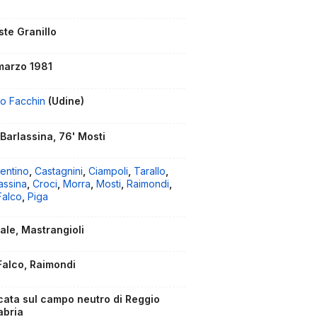
ste Granillo
marzo 1981
io Facchin
(Udine)
 Barlassina, 76' Mosti
entino
,
Castagnini
,
Ciampoli
,
Tarallo
,
assina
,
Croci
,
Morra
,
Mosti
,
Raimondi
,
Falco
,
Piga
ale, Mastrangioli
Falco, Raimondi
cata sul campo neutro di Reggio
abria