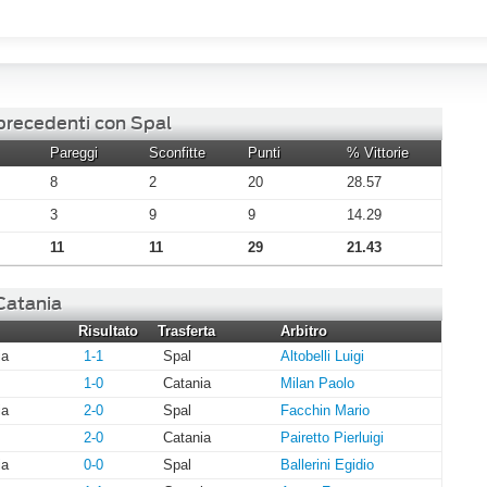
 precedenti con Spal
Pareggi
Sconfitte
Punti
% Vittorie
8
2
20
28.57
3
9
9
14.29
11
11
29
21.43
 Catania
Risultato
Trasferta
Arbitro
ia
1-1
Spal
Altobelli Luigi
1-0
Catania
Milan Paolo
ia
2-0
Spal
Facchin Mario
2-0
Catania
Pairetto Pierluigi
ia
0-0
Spal
Ballerini Egidio