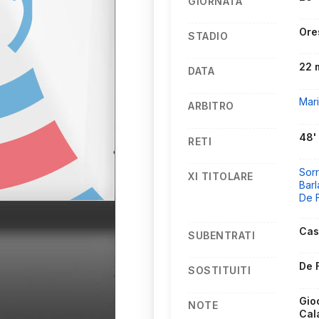
GIORNATA
Ore
STADIO
22 
DATA
Mar
ARBITRO
48'
RETI
Sorr
XI TITOLARE
Barl
De 
Cas
SUBENTRATI
De 
SOSTITUITI
Gio
NOTE
Cal