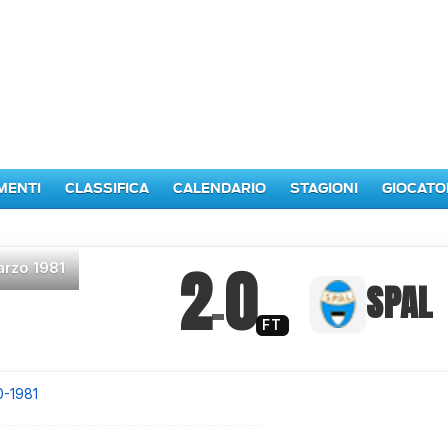
MENTI
CLASSIFICA
CALENDARIO
STAGIONI
GIOCATO
2
0
arzo 1981
–
SPAL
FT
0-1981