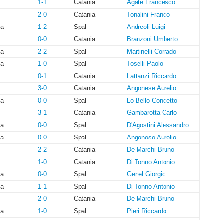
1-1
Catania
Agate Francesco
2-0
Catania
Tonalini Franco
ia
1-2
Spal
Andreoli Luigi
0-0
Catania
Branzoni Umberto
ia
2-2
Spal
Martinelli Corrado
ia
1-0
Spal
Toselli Paolo
0-1
Catania
Lattanzi Riccardo
3-0
Catania
Angonese Aurelio
ia
0-0
Spal
Lo Bello Concetto
3-1
Catania
Gambarotta Carlo
ia
0-0
Spal
D'Agostini Alessandro
ia
0-0
Spal
Angonese Aurelio
2-2
Catania
De Marchi Bruno
1-0
Catania
Di Tonno Antonio
ia
0-0
Spal
Genel Giorgio
ia
1-1
Spal
Di Tonno Antonio
2-0
Catania
De Marchi Bruno
ia
1-0
Spal
Pieri Riccardo