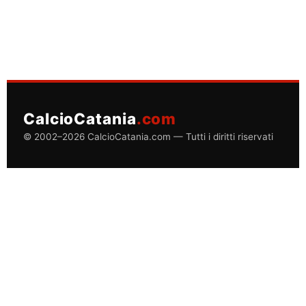
CalcioCatania
.com
© 2002–2026 CalcioCatania.com — Tutti i diritti riservati