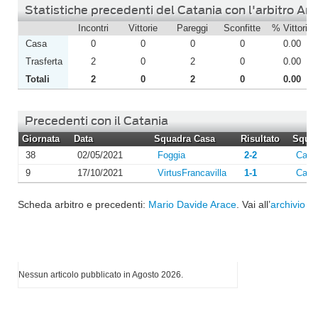
Statistiche precedenti del Catania con l'arbitro Ar
Incontri
Vittorie
Pareggi
Sconfitte
% Vittorie
Casa
0
0
0
0
0.00
Trasferta
2
0
2
0
0.00
Totali
2
0
2
0
0.00
Precedenti con il Catania
Giornata
Data
Squadra Casa
Risultato
Squad
38
02/05/2021
Foggia
2-2
Cata
9
17/10/2021
VirtusFrancavilla
1-1
Cata
Scheda arbitro e precedenti:
Mario Davide Arace
. Vai all’
archivio st
I più letti di Agosto 2026
Nessun articolo pubblicato in Agosto 2026.