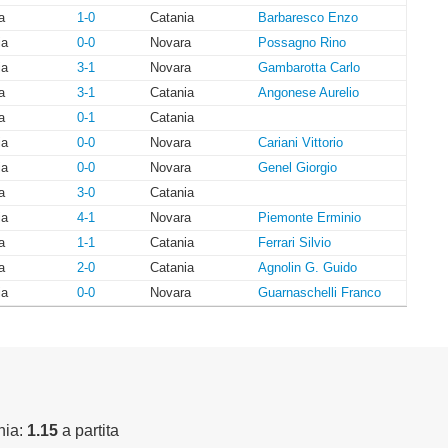
a
1-0
Catania
Barbaresco Enzo
ia
0-0
Novara
Possagno Rino
ia
3-1
Novara
Gambarotta Carlo
a
3-1
Catania
Angonese Aurelio
a
0-1
Catania
ia
0-0
Novara
Cariani Vittorio
ia
0-0
Novara
Genel Giorgio
a
3-0
Catania
ia
4-1
Novara
Piemonte Erminio
a
1-1
Catania
Ferrari Silvio
a
2-0
Catania
Agnolin G. Guido
ia
0-0
Novara
Guarnaschelli Franco
nia:
1.15
a partita