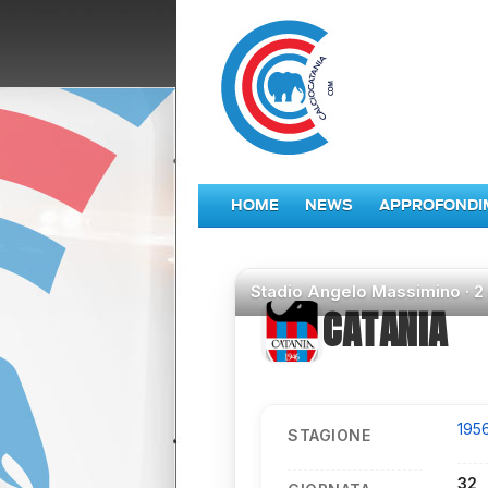
HOME
NEWS
APPROFONDI
Stadio
Angelo Massimino ·
2
CATANIA
195
STAGIONE
32