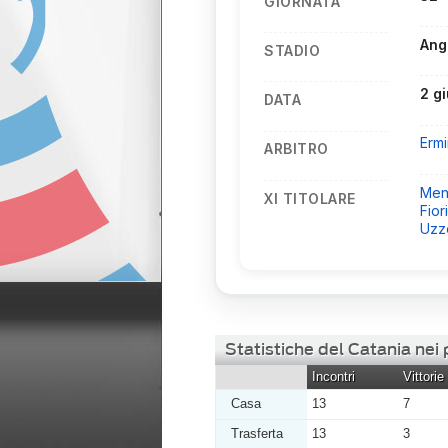
GIORNATA
Ang
STADIO
2 g
DATA
Erm
ARBITRO
Men
XI TITOLARE
Fior
Uzz
Statistiche del Catania nei
Incontri
Vittorie
Casa
13
7
Trasferta
13
3