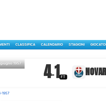
MENTI
CLASSIFICA
CALENDARIO
STAGIONI
GIOCATO
4
1
 giugno 1957
–
NOVA
FT
6-1957