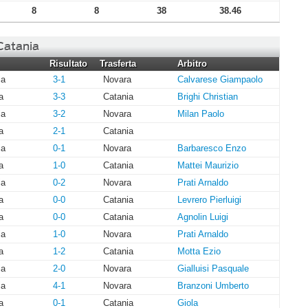
8
8
38
38.46
 Catania
Risultato
Trasferta
Arbitro
ia
3-1
Novara
Calvarese Giampaolo
a
3-3
Catania
Brighi Christian
ia
3-2
Novara
Milan Paolo
a
2-1
Catania
ia
0-1
Novara
Barbaresco Enzo
a
1-0
Catania
Mattei Maurizio
ia
0-2
Novara
Prati Arnaldo
a
0-0
Catania
Levrero Pierluigi
a
0-0
Catania
Agnolin Luigi
ia
1-0
Novara
Prati Arnaldo
a
1-2
Catania
Motta Ezio
ia
2-0
Novara
Gialluisi Pasquale
ia
4-1
Novara
Branzoni Umberto
a
0-1
Catania
Giola