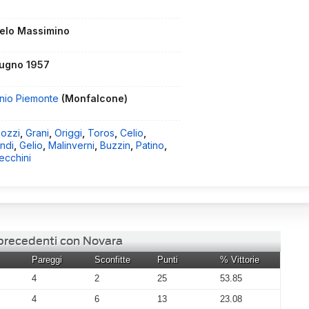
elo Massimino
iugno 1957
inio Piemonte
(Monfalcone)
ozzi
,
Grani
,
Origgi
,
Toros
,
Celio
,
indi
,
Gelio
,
Malinverni
,
Buzzin
,
Patino
,
ecchini
 precedenti con Novara
Pareggi
Sconfitte
Punti
% Vittorie
4
2
25
53.85
4
6
13
23.08