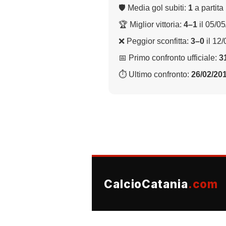
🛡 Media gol subiti:
1
a partita
🏆 Miglior vittoria:
4–1
il 05/0
❌ Peggior sconfitta:
3–0
il 12
📅 Primo confronto ufficiale:
3
⏱ Ultimo confronto:
26/02/20
CalcioCatania
.com