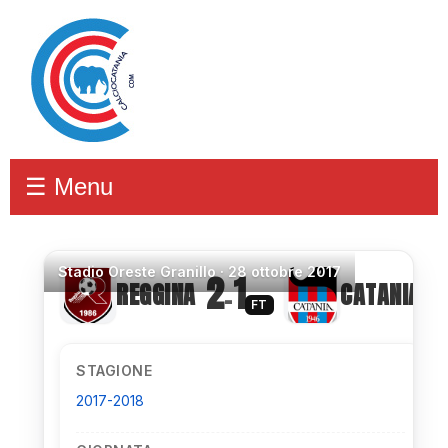
☰ Menu
Stadio
Oreste Granillo ·
28 ottobre 2017
2
1
REGGINA
CATANIA
–
FT
STAGIONE
2017-2018