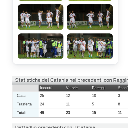
Statistiche del Catania nei precedenti con Reggi
Incontri
Vittorie
Pareggi
Sconfi
Casa
25
12
10
3
Trasferta
24
11
5
8
Totali
49
23
15
11
Dettaglio precedenti con il Catania