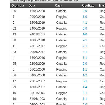
Giornata
Data
Casa
Risultato
Tras
26
16/02/2020
Catania
0-0
Reg
7
29/09/2019
Reggina
1-0
Cat
0
15/05/2019
Catania
4-1
Reg
32
24/03/2019
Reggina
3-0
Cat
13
24/11/2018
Catania
1-0
Reg
30
18/03/2018
Catania
2-1
Reg
11
28/10/2017
Reggina
2-1
Cat
23
29/01/2017
Catania
3-1
Reg
4
14/09/2016
Reggina
1-1
Cat
25
22/02/2009
Catania
2-0
Reg
6
05/10/2008
Reggina
1-1
Cat
36
04/05/2008
Catania
1-2
Reg
17
23/12/2007
Reggina
3-1
Cat
29
18/03/2007
Catania
1-4
Reg
10
05/11/2006
Reggina
0-1
Cat
19
31/01/1993
Catania
1-1
Reg
2
06/09/1992
Reggina
0-0
Cat