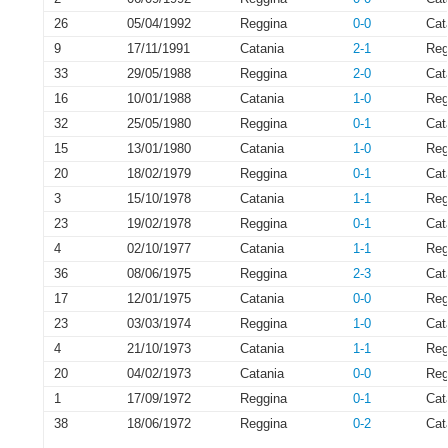
26
05/04/1992
Reggina
0-0
Cat
9
17/11/1991
Catania
2-1
Reg
33
29/05/1988
Reggina
2-0
Cat
16
10/01/1988
Catania
1-0
Reg
32
25/05/1980
Reggina
0-1
Cat
15
13/01/1980
Catania
1-0
Reg
20
18/02/1979
Reggina
0-1
Cat
3
15/10/1978
Catania
1-1
Reg
23
19/02/1978
Reggina
0-1
Cat
4
02/10/1977
Catania
1-1
Reg
36
08/06/1975
Reggina
2-3
Cat
17
12/01/1975
Catania
0-0
Reg
23
03/03/1974
Reggina
1-0
Cat
4
21/10/1973
Catania
1-1
Reg
20
04/02/1973
Catania
0-0
Reg
1
17/09/1972
Reggina
0-1
Cat
38
18/06/1972
Reggina
0-2
Cat