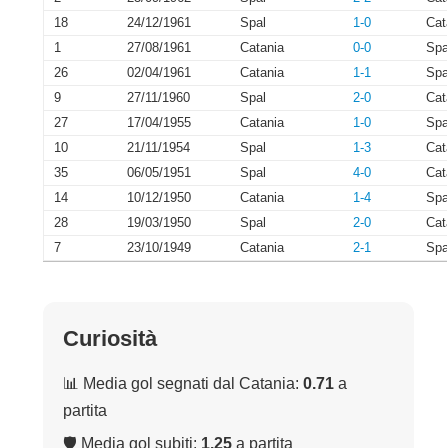
18
24/12/1961
Spal
1-0
Cat
1
27/08/1961
Catania
0-0
Spa
26
02/04/1961
Catania
1-1
Spa
9
27/11/1960
Spal
2-0
Cat
27
17/04/1955
Catania
1-0
Spa
10
21/11/1954
Spal
1-3
Cat
35
06/05/1951
Spal
4-0
Cat
14
10/12/1950
Catania
1-4
Spa
28
19/03/1950
Spal
2-0
Cat
7
23/10/1949
Catania
2-1
Spa
Curiosità
📊 Media gol segnati dal Catania:
0.71
a
partita
🛡 Media gol subiti:
1.25
a partita