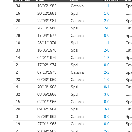
34
16/05/1982
Catania
1-1
Spa
15
20/12/1981
Spal
1-0
Cat
26
22/03/1981
Catania
2-0
Spa
7
26/10/1980
Spal
2-0
Cat
29
17/04/1977
Catania
0-0
Spa
10
28/11/1976
Spal
1-1
Cat
33
16/05/1976
Spal
2-0
Cat
14
04/01/1976
Catania
1-2
Spa
21
17/02/1974
Spal
0-0
Cat
2
07/10/1973
Catania
2-2
Spa
23
09/03/1969
Catania
1-0
Spa
4
20/10/1968
Spal
0-1
Cat
32
08/05/1966
Spal
3-0
Cat
15
02/01/1966
Catania
0-0
Spa
20
09/02/1964
Spal
3-1
Cat
3
25/09/1963
Catania
0-0
Spa
19
27/01/1963
Catania
0-0
Spa
2
23/09/1962
Spal
2-2
Cat