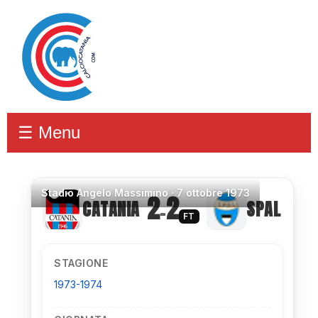
☰ Menu
Stadio
Angelo Massimino ·
7 ottobre 1973
2
2
CATANIA
SPAL
–
FT
STAGIONE
1973-1974