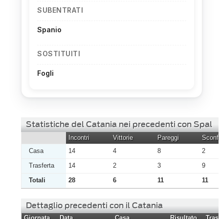
SUBENTRATI
Spanio
SOSTITUITI
Fogli
Statistiche del Catania nei precedenti con Spal
Incontri
Vittorie
Pareggi
Sconfi
Casa
14
4
8
2
Trasferta
14
2
3
9
Totali
28
6
11
11
Dettaglio precedenti con il Catania
Giornata
Data
Casa
Risultato
Tras