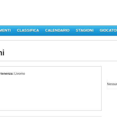
MENTI
CLASSIFICA
CALENDARIO
STAGIONI
GIOCATO
hi
rtenenza:
Livorno
I p
Nessun