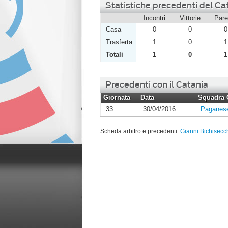
Statistiche precedenti del Cat
Incontri
Vittorie
Pare
Casa
0
0
0
Trasferta
1
0
1
Totali
1
0
1
Precedenti con il Catania
Giornata
Data
Squadra 
33
30/04/2016
Paganes
Scheda arbitro e precedenti:
Gianni Bichisecc