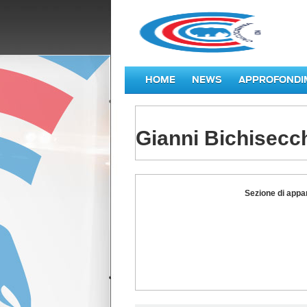
HOME
NEWS
APPROFONDI
Gianni Bichisecc
Gianni
Sezione di appa
Bichisecchi