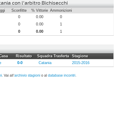
ania con l'arbitro Bichisecchi
ggi
Sconfitte
% Vittorie
Ammonizioni
0
0.00
0
0
0.00
1
0
0.00
1
Casa
Risultato
Squadra Trasferta
Stagione
e
0-0
Catania
2015-2016
hi
. Vai all’
archivio stagioni
o al
database incontri
.