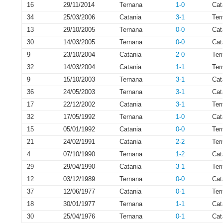
16
29/11/2014
Ternana
1-0
Cat
34
25/03/2006
Catania
3-1
Ter
13
29/10/2005
Ternana
0-0
Cat
30
14/03/2005
Ternana
0-0
Cat
9
23/10/2004
Catania
2-0
Ter
32
14/03/2004
Catania
1-1
Ter
9
15/10/2003
Ternana
3-1
Cat
36
24/05/2003
Ternana
3-1
Cat
17
22/12/2002
Catania
3-1
Ter
32
17/05/1992
Ternana
1-0
Cat
15
05/01/1992
Catania
0-0
Ter
21
24/02/1991
Catania
2-2
Ter
4
07/10/1990
Ternana
1-2
Cat
29
29/04/1990
Catania
3-1
Ter
12
03/12/1989
Ternana
0-0
Cat
37
12/06/1977
Catania
0-1
Ter
18
30/01/1977
Ternana
1-1
Cat
30
25/04/1976
Ternana
0-1
Cat