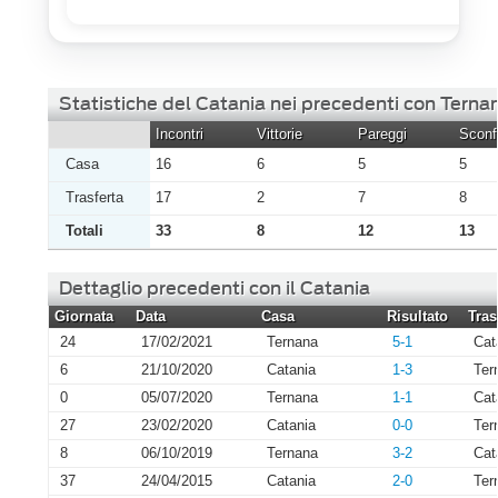
Statistiche del Catania nei precedenti con Terna
Incontri
Vittorie
Pareggi
Sconfi
Casa
16
6
5
5
Trasferta
17
2
7
8
Totali
33
8
12
13
Dettaglio precedenti con il Catania
Giornata
Data
Casa
Risultato
Tras
24
17/02/2021
Ternana
5-1
Cat
6
21/10/2020
Catania
1-3
Ter
0
05/07/2020
Ternana
1-1
Cat
27
23/02/2020
Catania
0-0
Ter
8
06/10/2019
Ternana
3-2
Cat
37
24/04/2015
Catania
2-0
Ter