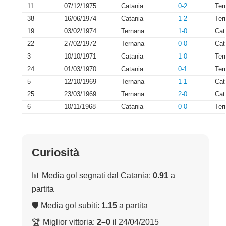
11
07/12/1975
Catania
0-2
Ter
38
16/06/1974
Catania
1-2
Ter
19
03/02/1974
Ternana
1-0
Cat
22
27/02/1972
Ternana
0-0
Cat
3
10/10/1971
Catania
1-0
Ter
24
01/03/1970
Catania
0-1
Ter
5
12/10/1969
Ternana
1-1
Cat
25
23/03/1969
Ternana
2-0
Cat
6
10/11/1968
Catania
0-0
Ter
Curiosità
📊 Media gol segnati dal Catania:
0.91
a
partita
🛡 Media gol subiti:
1.15
a partita
🏆 Miglior vittoria:
2–0
il 24/04/2015