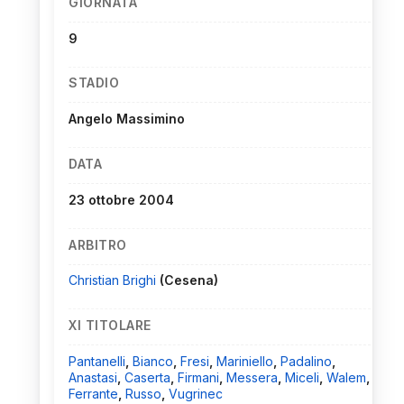
GIORNATA
9
STADIO
Angelo Massimino
DATA
23 ottobre 2004
ARBITRO
Christian Brighi
(Cesena)
XI TITOLARE
Pantanelli
,
Bianco
,
Fresi
,
Mariniello
,
Padalino
,
Anastasi
,
Caserta
,
Firmani
,
Messera
,
Miceli
,
Walem
,
Ferrante
,
Russo
,
Vugrinec