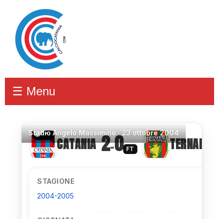
☰ Menu
Stadio
Angelo Massimino ·
23 ottobre 2004
2
0
CATANIA
TERNANA
–
FT
STAGIONE
2004-2005