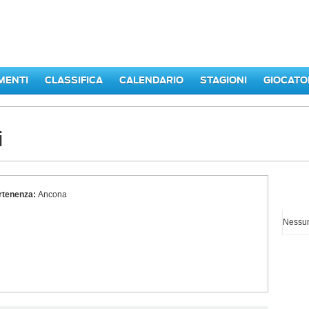
MENTI
CLASSIFICA
CALENDARIO
STAGIONI
GIOCATO
i
rtenenza:
Ancona
I p
Nessun