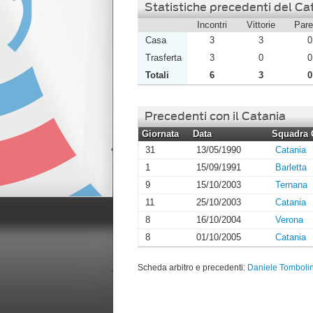
Statistiche precedenti del Cat
Incontri
Vittorie
Pare
Casa
3
3
0
Trasferta
3
0
0
Totali
6
3
0
Precedenti con il Catania
Giornata
Data
Squadra 
31
13/05/1990
Catania
1
15/09/1991
Barletta
9
15/10/2003
Ternana
11
25/10/2003
Catania
8
16/10/2004
Verona
8
01/10/2005
Catania
Scheda arbitro e precedenti:
Daniele Tombolin