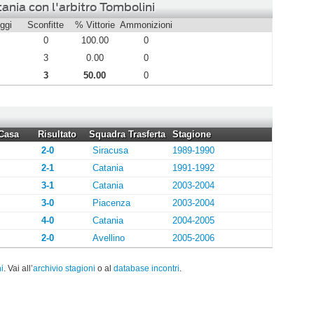
ania con l'arbitro Tombolini
ggi
Sconfitte
% Vittorie
Ammonizioni
0
100.00
0
3
0.00
0
3
50.00
0
Casa
Risultato
Squadra Trasferta
Stagione
2-0
Siracusa
1989-1990
2-1
Catania
1991-1992
3-1
Catania
2003-2004
3-0
Piacenza
2003-2004
4-0
Catania
2004-2005
2-0
Avellino
2005-2006
i
. Vai all’
archivio stagioni
o al
database incontri
.