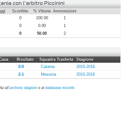
nia con l'arbitro Piccinini
ggi
Sconfitte
% Vittorie
Ammonizioni
0
100.00
1
0
0.00
1
0
50.00
2
Casa
Risultato
Squadra Trasferta
Stagione
0-0
Catania
2015-2016
2-1
Messina
2015-2016
Vai all’
archivio stagioni
o al
database incontri
.