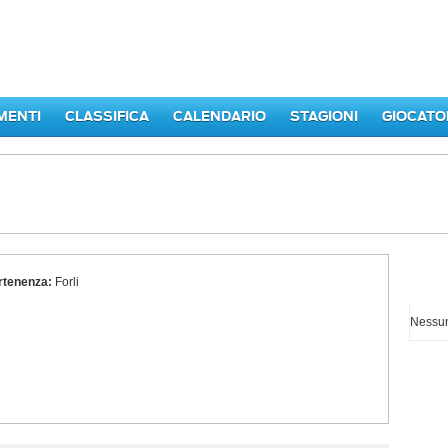
MENTI
CLASSIFICA
CALENDARIO
STAGIONI
GIOCATO
rtenenza:
Forli
I p
Nessun