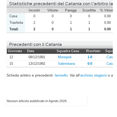
Statistiche precedenti del Catania con l'arbitro Ian
Incontri
Vittorie
Pareggi
Sconfitte
% Vittorie
Casa
0
0
0
0
0.00
Trasferta
2
0
1
1
0.00
Totali
2
0
1
1
0.00
Precedenti con il Catania
Giornata
Data
Squadra Casa
Risultato
Squadra
12
08/12/1991
Monopoli
1-0
Catani
15
13/12/1992
Salernitana
0-0
Catani
Scheda arbitro e precedenti:
Iannello
. Vai all’
archivio stagioni
o al
d
I più letti di Agosto 2026
Nessun articolo pubblicato in Agosto 2026.