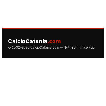
CalcioCatania
.com
© 2002–2026 CalcioCatania.com — Tutti i diritti riservati