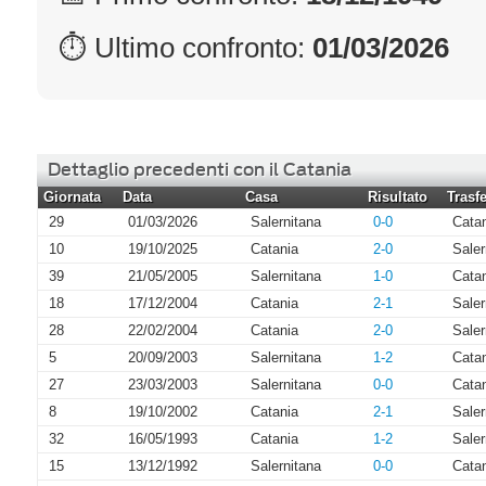
⏱ Ultimo confronto:
01/03/2026
Dettaglio precedenti con il Catania
Giornata
Data
Casa
Risultato
Trasfe
29
01/03/2026
Salernitana
0-0
Cata
10
19/10/2025
Catania
2-0
Saler
39
21/05/2005
Salernitana
1-0
Cata
18
17/12/2004
Catania
2-1
Saler
28
22/02/2004
Catania
2-0
Saler
5
20/09/2003
Salernitana
1-2
Cata
27
23/03/2003
Salernitana
0-0
Cata
8
19/10/2002
Catania
2-1
Saler
32
16/05/1993
Catania
1-2
Saler
15
13/12/1992
Salernitana
0-0
Cata