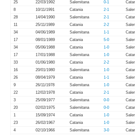
25
22/03/1992
Salernitana
0-1
Cata
8
10/11/1991
Catania
2-1
Saler
28
14/04/1990
Salernitana
2-1
Cata
11
25/11/1989
Catania
2-2
Saler
34
04/06/1989
Salernitana
1-1
Cata
17
08/01/1989
Catania
5-0
Saler
34
05/06/1988
Catania
1-0
Saler
17
17/01/1988
Salernitana
1-0
Cata
33
01/06/1980
Catania
2-2
Saler
16
20/01/1980
Salernitana
1-0
Cata
26
08/04/1979
Catania
1-1
Saler
9
26/11/1978
Salernitana
1-0
Cata
22
12/02/1978
Catania
2-1
Saler
3
25/09/1977
Salernitana
0-0
Cata
20
02/02/1975
Salernitana
0-0
Cata
1
15/09/1974
Catania
1-0
Saler
23
26/02/1967
Catania
1-0
Saler
4
02/10/1966
Salernitana
3-0
Cata