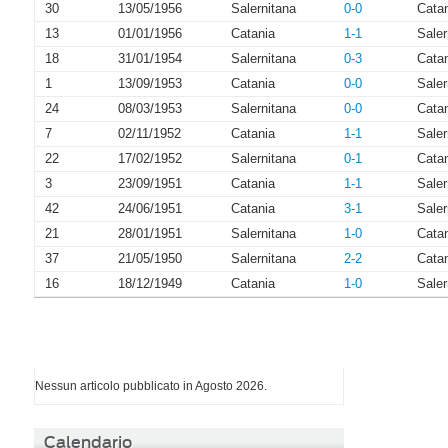
30
13/05/1956
Salernitana
0-0
Cata
13
01/01/1956
Catania
1-1
Saler
18
31/01/1954
Salernitana
0-3
Cata
1
13/09/1953
Catania
0-0
Saler
24
08/03/1953
Salernitana
0-0
Cata
7
02/11/1952
Catania
1-1
Saler
22
17/02/1952
Salernitana
0-1
Cata
3
23/09/1951
Catania
1-1
Saler
42
24/06/1951
Catania
3-1
Saler
21
28/01/1951
Salernitana
1-0
Cata
37
21/05/1950
Salernitana
2-2
Cata
16
18/12/1949
Catania
1-0
Saler
I più letti di Agosto 2026
Nessun articolo pubblicato in Agosto 2026.
Calendario