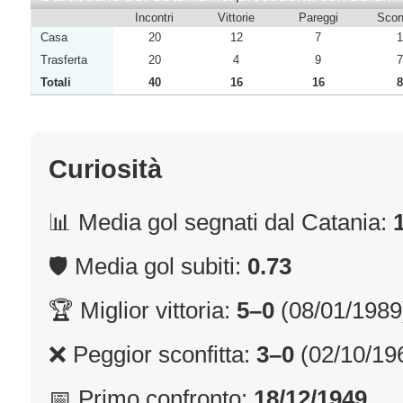
Incontri
Vittorie
Pareggi
Sconf
Casa
20
12
7
1
Trasferta
20
4
9
7
Totali
40
16
16
8
Curiosità
📊 Media gol segnati dal Catania:
🛡 Media gol subiti:
0.73
🏆 Miglior vittoria:
5–0
(08/01/1989
❌ Peggior sconfitta:
3–0
(02/10/19
📅 Primo confronto:
18/12/1949