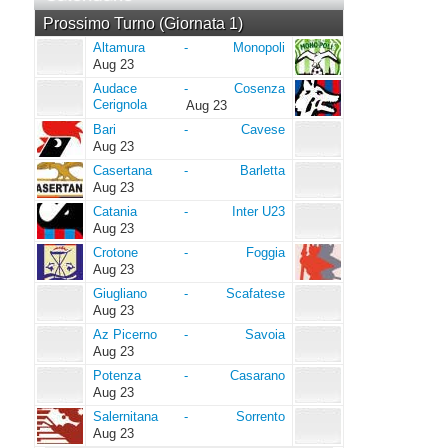
Prossimo Turno (Giornata 1)
Altamura
Monopoli
Altamura
-
Monopoli
Aug 23
Audace
Cosenza
Audace
-
Cosenza
Cerignola
Cerignola
Aug 23
Bari
Cavese
Bari
-
Cavese
Aug 23
Casertana
Barletta
Casertana
-
Barletta
Aug 23
Catania
Inter
Catania
-
Inter U23
U23
Aug 23
Crotone
Foggia
Crotone
-
Foggia
Aug 23
Giugliano
Scafatese
Giugliano
-
Scafatese
Aug 23
Az
Savoia
Az Picerno
-
Savoia
Picerno
Aug 23
Potenza
Casarano
Potenza
-
Casarano
Aug 23
Salernitana
Sorrento
Salernitana
-
Sorrento
Aug 23