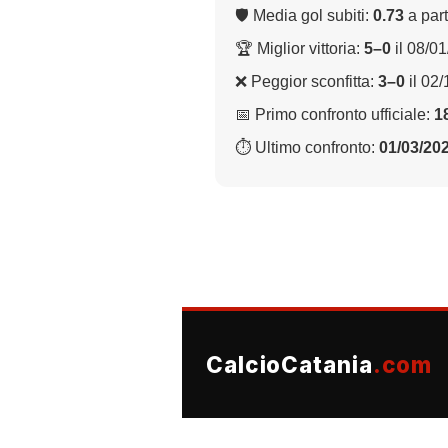
🛡 Media gol subiti:
0.73
a part
🏆 Miglior vittoria:
5–0
il 08/0
❌ Peggior sconfitta:
3–0
il 02
📅 Primo confronto ufficiale:
1
⏱ Ultimo confronto:
01/03/20
CalcioCatania
.com