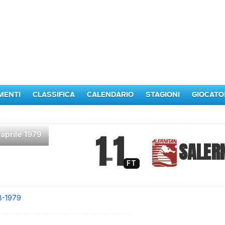
MENTI
CLASSIFICA
CALENDARIO
STAGIONI
GIOCATO
1
1
 aprile 1979
–
SALER
FT
8-1979