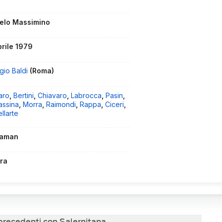
elo Massimino
prile 1979
gio Baldi
(Roma)
aro
,
Bertini
,
Chiavaro
,
Labrocca
,
Pasin
,
assina
,
Morra
,
Raimondi
,
Rappa
,
Ciceri
,
llarte
laman
ra
 precedenti con Salernitana