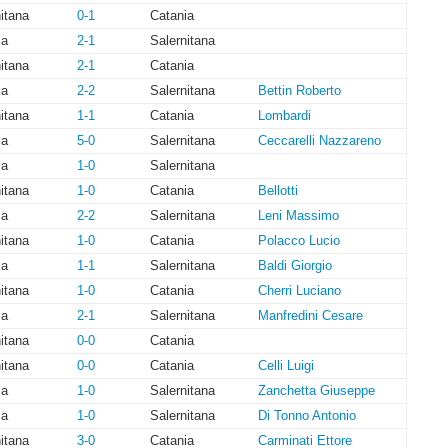
itana
0-1
Catania
ia
2-1
Salernitana
itana
2-1
Catania
ia
2-2
Salernitana
Bettin Roberto
itana
1-1
Catania
Lombardi
ia
5-0
Salernitana
Ceccarelli Nazzareno
ia
1-0
Salernitana
itana
1-0
Catania
Bellotti
ia
2-2
Salernitana
Leni Massimo
itana
1-0
Catania
Polacco Lucio
ia
1-1
Salernitana
Baldi Giorgio
itana
1-0
Catania
Cherri Luciano
ia
2-1
Salernitana
Manfredini Cesare
itana
0-0
Catania
itana
0-0
Catania
Celli Luigi
ia
1-0
Salernitana
Zanchetta Giuseppe
ia
1-0
Salernitana
Di Tonno Antonio
itana
3-0
Catania
Carminati Ettore