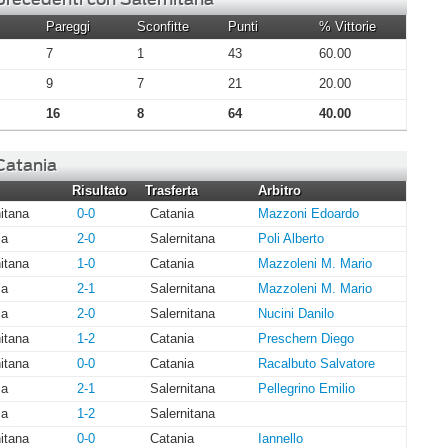
Pareggi
Sconfitte
Punti
% Vittorie
7
1
43
60.00
9
7
21
20.00
16
8
64
40.00
 Catania
Risultato
Trasferta
Arbitro
itana
0-0
Catania
Mazzoni Edoardo
ia
2-0
Salernitana
Poli Alberto
itana
1-0
Catania
Mazzoleni M. Mario
ia
2-1
Salernitana
Mazzoleni M. Mario
ia
2-0
Salernitana
Nucini Danilo
itana
1-2
Catania
Preschern Diego
itana
0-0
Catania
Racalbuto Salvatore
ia
2-1
Salernitana
Pellegrino Emilio
ia
1-2
Salernitana
itana
0-0
Catania
Iannello