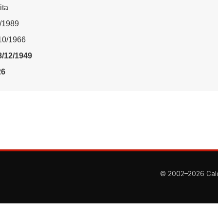
ita
1/1989
/10/1966
8/12/1949
26
© 2002–2026 Calcio