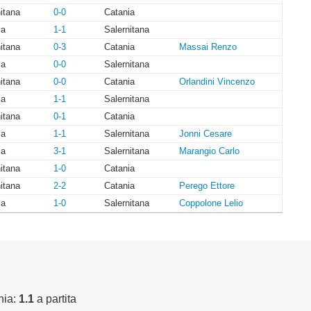
itana
0-0
Catania
ia
1-1
Salernitana
itana
0-3
Catania
Massai Renzo
ia
0-0
Salernitana
itana
0-0
Catania
Orlandini Vincenzo
ia
1-1
Salernitana
itana
0-1
Catania
ia
1-1
Salernitana
Jonni Cesare
ia
3-1
Salernitana
Marangio Carlo
itana
1-0
Catania
itana
2-2
Catania
Perego Ettore
ia
1-0
Salernitana
Coppolone Lelio
nia:
1.1
a partita