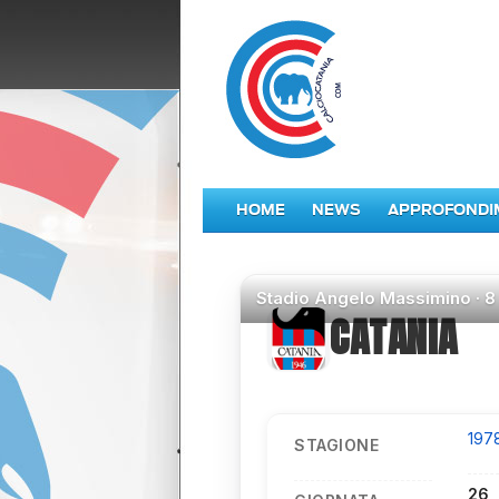
HOME
NEWS
APPROFONDI
Stadio
Angelo Massimino ·
8
CATANIA
197
STAGIONE
26