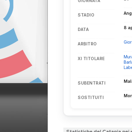
GIORNATA
Ang
STADIO
8 a
DATA
Gior
ARBITRO
Mur
XI TITOLARE
Barl
Labe
Ma
SUBENTRATI
Mor
SOSTITUITI
Statistiche del Catania nei