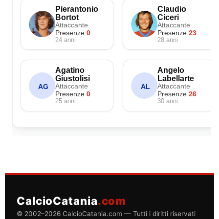
Pierantonio
Claudio
Bortot
Ciceri
Attaccante
Attaccante
Presenze
0
Presenze
23
24 anni
28 anni
Agatino
Angelo
Giustolisi
Labellarte
Attaccante
Attaccante
AG
AL
Presenze
0
Presenze
26
25 anni
30 anni
CalcioCatania
.com
© 2002–2026 CalcioCatania.com — Tutti i diritti riservati