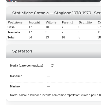
C1)
Statistiche Catania — Stagione 1978-1979 · Serie
Posizione
Incontri
Vittorie
Pareggi
Sconfitte
Gol f
Casa
17
10
7
0
27
Trasferta
17
3
9
5
11
Totali
34
13
16
5
38
Spettatori
Media (gare conteggiate)
— (0)
Massimo
—
Minimo
—
Nota: i calcoli escludono incontri con campo “spettatori” vuoto o pari a 0.