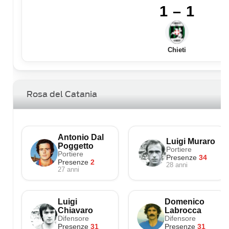
1 – 1
Chieti
Rosa del Catania
Antonio Dal
Luigi Muraro
Poggetto
Portiere
Portiere
Presenze
34
Presenze
2
28 anni
27 anni
Luigi
Domenico
Chiavaro
Labrocca
Difensore
Difensore
Presenze
31
Presenze
31