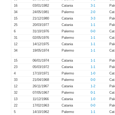
16
03/01/1982
Catania
3-1
Pal
34
24/05/1981
Palermo
2-0
Cat
15
21/12/1980
Catania
3-3
Pal
25
20/03/1977
Catania
1-1
Pal
6
31/10/1976
Palermo
0-0
Cat
31
02/05/1976
Palermo
1-1
Cat
12
14/12/1975
Catania
1-1
Pal
34
19/05/1974
Palermo
1-1
Cat
15
06/01/1974
Catania
1-1
Pal
23
05/03/1972
Catania
1-1
Pal
4
17/10/1971
Palermo
1-0
Cat
33
21/04/1968
Palermo
0-0
Cat
12
26/11/1967
Catania
1-2
Pal
32
07/05/1967
Palermo
0-1
Cat
13
11/12/1966
Catania
1-0
Pal
22
17/02/1963
Catania
0-0
Pal
5
14/10/1962
Palermo
1-1
Cat