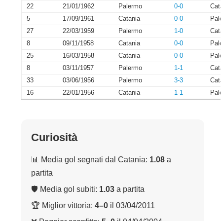
22
21/01/1962
Palermo
0-0
Cat
5
17/09/1961
Catania
0-0
Pal
27
22/03/1959
Palermo
1-0
Cat
8
09/11/1958
Catania
0-0
Pal
25
16/03/1958
Catania
0-0
Pal
8
03/11/1957
Palermo
1-1
Cat
33
03/06/1956
Palermo
3-3
Cat
16
22/01/1956
Catania
1-1
Pal
Curiosità
📊 Media gol segnati dal Catania:
1.08
a
partita
🛡 Media gol subiti:
1.03
a partita
🏆 Miglior vittoria:
4–0
il 03/04/2011