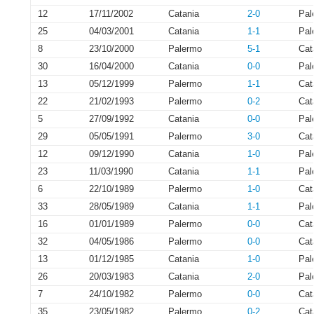
12
17/11/2002
Catania
2-0
Pal
25
04/03/2001
Catania
1-1
Pal
8
23/10/2000
Palermo
5-1
Cat
30
16/04/2000
Catania
0-0
Pal
13
05/12/1999
Palermo
1-1
Cat
22
21/02/1993
Palermo
0-2
Cat
5
27/09/1992
Catania
0-0
Pal
29
05/05/1991
Palermo
3-0
Cat
12
09/12/1990
Catania
1-0
Pal
23
11/03/1990
Catania
1-1
Pal
6
22/10/1989
Palermo
1-0
Cat
33
28/05/1989
Catania
1-1
Pal
16
01/01/1989
Palermo
0-0
Cat
32
04/05/1986
Palermo
0-0
Cat
13
01/12/1985
Catania
1-0
Pal
26
20/03/1983
Catania
2-0
Pal
7
24/10/1982
Palermo
0-0
Cat
35
23/05/1982
Palermo
0-2
Cat