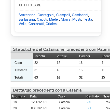
XI TITOLARE
Sorrentino
,
Castagnini
,
Ciampoli
,
Gamberini
,
Barlassina
,
Caputi
,
Miele
,
Morra
,
Mosti
,
Testa
,
Vella
,
Cantarutti
,
Crialesi
Statistiche del Catania nei precedenti con Pale
Incontri
Vittorie
Pareggi
Sconfi
Casa
32
12
16
4
Trasferta
31
4
16
11
Totali
63
16
32
15
Dettaglio precedenti con il Catania
Giornata
Data
Casa
Risultato
Tras
18
12/12/2021
Catania
2-0
Pal
28
03/03/2021
Catania
0-1
Pal