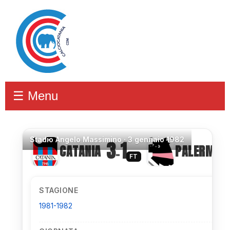
☰ Menu
Stadio
Angelo Massimino ·
3 gennaio 1982
3
1
CATANIA
PALERMO
–
FT
STAGIONE
1981-1982