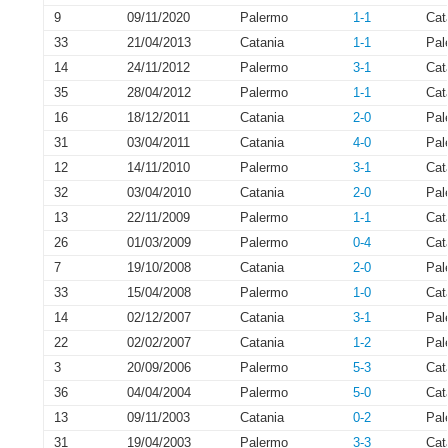
9
09/11/2020
Palermo
1-1
Cat
33
21/04/2013
Catania
1-1
Pal
14
24/11/2012
Palermo
3-1
Cat
35
28/04/2012
Palermo
1-1
Cat
16
18/12/2011
Catania
2-0
Pal
31
03/04/2011
Catania
4-0
Pal
12
14/11/2010
Palermo
3-1
Cat
32
03/04/2010
Catania
2-0
Pal
13
22/11/2009
Palermo
1-1
Cat
26
01/03/2009
Palermo
0-4
Cat
7
19/10/2008
Catania
2-0
Pal
33
15/04/2008
Palermo
1-0
Cat
14
02/12/2007
Catania
3-1
Pal
22
02/02/2007
Catania
1-2
Pal
3
20/09/2006
Palermo
5-3
Cat
36
04/04/2004
Palermo
5-0
Cat
13
09/11/2003
Catania
0-2
Pal
31
19/04/2003
Palermo
3-3
Cat