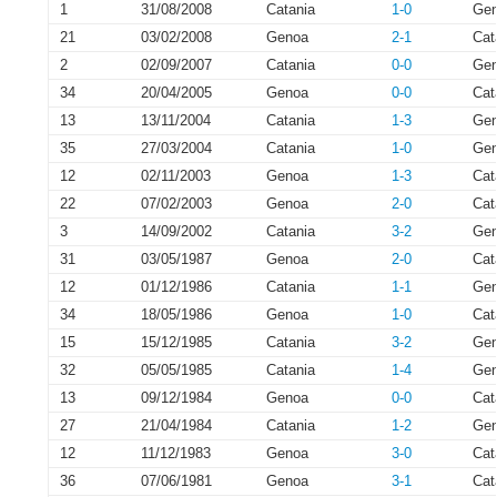
1
31/08/2008
Catania
1-0
Ge
21
03/02/2008
Genoa
2-1
Cat
2
02/09/2007
Catania
0-0
Ge
34
20/04/2005
Genoa
0-0
Cat
13
13/11/2004
Catania
1-3
Ge
35
27/03/2004
Catania
1-0
Ge
12
02/11/2003
Genoa
1-3
Cat
22
07/02/2003
Genoa
2-0
Cat
3
14/09/2002
Catania
3-2
Ge
31
03/05/1987
Genoa
2-0
Cat
12
01/12/1986
Catania
1-1
Ge
34
18/05/1986
Genoa
1-0
Cat
15
15/12/1985
Catania
3-2
Ge
32
05/05/1985
Catania
1-4
Ge
13
09/12/1984
Genoa
0-0
Cat
27
21/04/1984
Catania
1-2
Ge
12
11/12/1983
Genoa
3-0
Cat
36
07/06/1981
Genoa
3-1
Cat