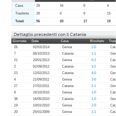
Casa
28
16
8
4
Trasferta
28
4
9
15
Totali
56
20
17
19
Dettaglio precedenti con il Catania
Giornata
Data
Casa
Risultato
Tras
26
02/03/2014
Genoa
2-0
Cat
7
06/10/2013
Catania
1-1
Ge
21
20/01/2013
Genoa
0-2
Cat
2
02/09/2012
Catania
3-2
Ge
23
12/02/2012
Catania
4-0
Ge
4
21/09/2011
Genoa
3-0
Cat
27
27/02/2011
Catania
2-1
Ge
8
24/10/2010
Genoa
1-0
Cat
38
16/05/2010
Catania
1-0
Ge
19
10/01/2010
Genoa
2-0
Cat
20
25/01/2009
Genoa
1-1
Cat