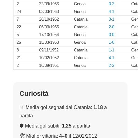
2
22/09/1963
Genoa
0-2
Cat
24
03/03/1963
Genoa
4-1
Cat
7
28/10/1962
Catania
3-1
Ge
22
06/03/1955
Catania
2-0
Ge
5
17/10/1954
Genoa
0-0
Cat
25
15/03/1953
Genoa
1-0
Cat
8
09/11/1952
Catania
1-1
Ge
21
10/02/1952
Catania
4-1
Ge
2
16/09/1951
Genoa
2-2
Cat
Curiosità
📊 Media gol segnati dal Catania:
1.18
a
partita
🛡 Media gol subiti:
1.25
a partita
🏆 Miglior vittoria:
4–0
il 12/02/2012