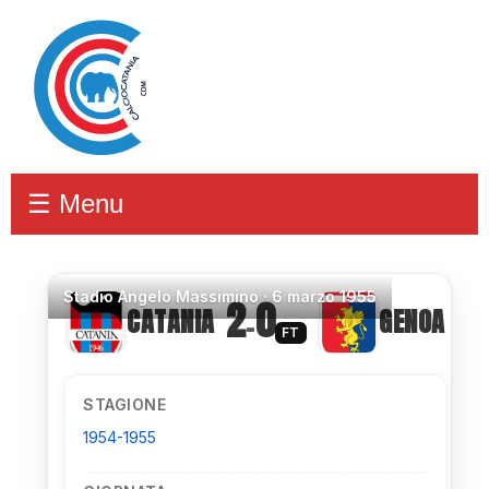
☰ Menu
Stadio
Angelo Massimino ·
6 marzo 1955
2
0
CATANIA
GENOA
–
FT
STAGIONE
1954-1955