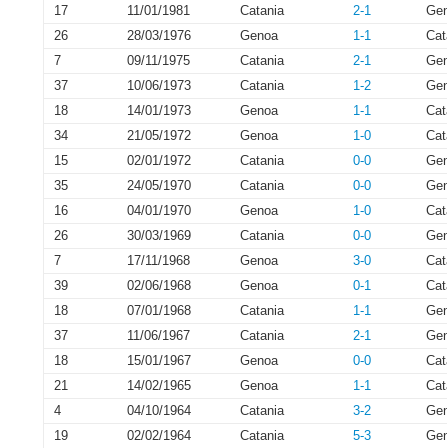
17
11/01/1981
Catania
2-1
Ge
26
28/03/1976
Genoa
1-1
Cat
7
09/11/1975
Catania
2-1
Ge
37
10/06/1973
Catania
1-2
Ge
18
14/01/1973
Genoa
1-1
Cat
34
21/05/1972
Genoa
1-0
Cat
15
02/01/1972
Catania
0-0
Ge
35
24/05/1970
Catania
0-0
Ge
16
04/01/1970
Genoa
1-0
Cat
26
30/03/1969
Catania
0-0
Ge
7
17/11/1968
Genoa
3-0
Cat
39
02/06/1968
Genoa
0-1
Cat
18
07/01/1968
Catania
1-1
Ge
37
11/06/1967
Catania
2-1
Ge
18
15/01/1967
Genoa
0-0
Cat
21
14/02/1965
Genoa
1-1
Cat
4
04/10/1964
Catania
3-2
Ge
19
02/02/1964
Catania
5-3
Ge