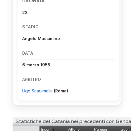
GIORNATA
22
STADIO
Angelo Massimino
DATA
6 marzo 1955
ARBITRO
Ugo Scaramella
(Roma)
Statistiche del Catania nei precedenti con Geno
Incontri
Vittorie
Pareggi
Sconfi