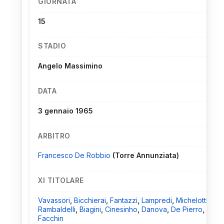
GIORNATA
15
STADIO
Angelo Massimino
DATA
3 gennaio 1965
ARBITRO
Francesco De Robbio
(Torre Annunziata)
XI TITOLARE
Vavassori
,
Bicchierai
,
Fantazzi
,
Lampredi
,
Michelotti
,
Rambaldelli
,
Biagini
,
Cinesinho
,
Danova
,
De Pierro
,
Facchin