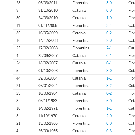
28
06/03/2011
Fiorentina
3-0
Cat
9
31/10/2010
Catania
0-0
Fio
30
24/03/2010
Catania
1-0
Fio
11
01/11/2009
Fiorentina
3-1
Cat
35
10/05/2009
Catania
0-2
Fio
16
14/12/2008
Fiorentina
2-0
Cat
23
17/02/2008
Fiorentina
2-1
Cat
4
23/09/2007
Catania
0-1
Fio
24
18/02/2007
Catania
0-1
Fio
5
01/10/2006
Fiorentina
3-0
Cat
44
29/05/2004
Catania
1-1
Fio
21
06/01/2004
Fiorentina
3-2
Cat
23
18/03/1984
Catania
0-2
Fio
8
06/11/1983
Fiorentina
5-0
Cat
18
14/02/1971
Fiorentina
1-1
Cat
3
11/10/1970
Catania
2-0
Fio
21
13/02/1966
Fiorentina
0-0
Cat
4
26/09/1965
Catania
0-3
Fio