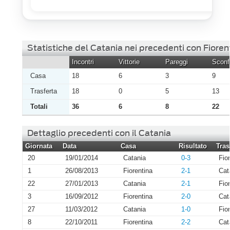
Statistiche del Catania nei precedenti con Fioren
Incontri
Vittorie
Pareggi
Sconfi
Casa
18
6
3
9
Trasferta
18
0
5
13
Totali
36
6
8
22
Dettaglio precedenti con il Catania
Giornata
Data
Casa
Risultato
Tras
20
19/01/2014
Catania
0-3
Fio
1
26/08/2013
Fiorentina
2-1
Cat
22
27/01/2013
Catania
2-1
Fio
3
16/09/2012
Fiorentina
2-0
Cat
27
11/03/2012
Catania
1-0
Fio
8
22/10/2011
Fiorentina
2-2
Cat