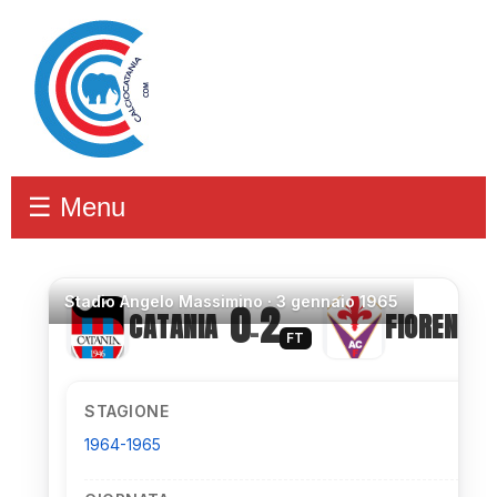
☰ Menu
Stadio
Angelo Massimino ·
3 gennaio 1965
0
2
CATANIA
FIORENTIN
–
FT
STAGIONE
1964-1965