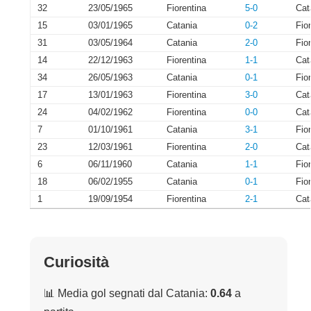
32
23/05/1965
Fiorentina
5-0
Cat
15
03/01/1965
Catania
0-2
Fio
31
03/05/1964
Catania
2-0
Fio
14
22/12/1963
Fiorentina
1-1
Cat
34
26/05/1963
Catania
0-1
Fio
17
13/01/1963
Fiorentina
3-0
Cat
24
04/02/1962
Fiorentina
0-0
Cat
7
01/10/1961
Catania
3-1
Fio
23
12/03/1961
Fiorentina
2-0
Cat
6
06/11/1960
Catania
1-1
Fio
18
06/02/1955
Catania
0-1
Fio
1
19/09/1954
Fiorentina
2-1
Cat
Curiosità
📊 Media gol segnati dal Catania:
0.64
a