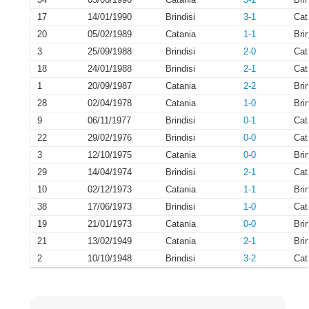
17
14/01/1990
Brindisi
3-1
Cat
20
05/02/1989
Catania
1-1
Brin
3
25/09/1988
Brindisi
2-0
Cat
18
24/01/1988
Brindisi
2-1
Cat
1
20/09/1987
Catania
2-2
Brin
28
02/04/1978
Catania
1-0
Brin
9
06/11/1977
Brindisi
0-1
Cat
22
29/02/1976
Brindisi
0-0
Cat
3
12/10/1975
Catania
0-0
Brin
29
14/04/1974
Brindisi
2-1
Cat
10
02/12/1973
Catania
1-1
Brin
38
17/06/1973
Brindisi
1-0
Cat
19
21/01/1973
Catania
0-0
Brin
21
13/02/1949
Catania
2-1
Brin
2
10/10/1948
Brindisi
3-2
Cat