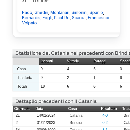
XI TITOLARE
Rado
,
Ghedin
,
Montanari
,
Simonini
,
Spanio
,
Bernardis
,
Fogli
,
Picat Re
,
Scarpa
,
Francesconi
,
Volpato
Statistiche del Catania nei precedenti con Brindi
Incontri
Vittorie
Pareggi
Sconfi
Casa
9
4
5
0
Trasferta
9
2
1
6
Totali
18
6
6
6
Dettaglio precedenti con il Catania
Giornata
Data
Casa
Risultato
Tras
21
14/01/2024
Catania
4-0
Brin
2
01/11/2023
Brindisi
0-2
Cat
34
03/06/1990
Catania
3-1
Brin