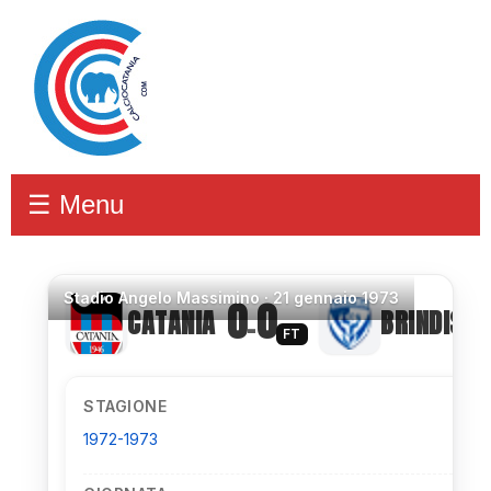
☰ Menu
Stadio
Angelo Massimino ·
21 gennaio 1973
0
0
CATANIA
BRINDISI
–
FT
STAGIONE
1972-1973