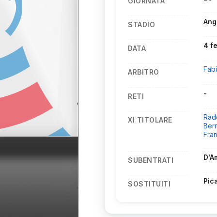
GIORNATA
Ang
STADIO
4 f
DATA
Fab
ARBITRO
-
RETI
Rad
XI TITOLARE
Ber
Fra
D'A
SUBENTRATI
Pic
SOSTITUITI