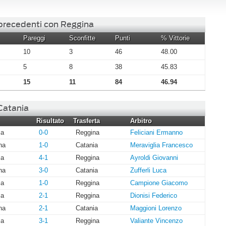
 precedenti con Reggina
Pareggi
Sconfitte
Punti
% Vittorie
10
3
46
48.00
5
8
38
45.83
15
11
84
46.94
 Catania
Risultato
Trasferta
Arbitro
ia
0-0
Reggina
Feliciani Ermanno
na
1-0
Catania
Meraviglia Francesco
ia
4-1
Reggina
Ayroldi Giovanni
na
3-0
Catania
Zufferli Luca
ia
1-0
Reggina
Campione Giacomo
ia
2-1
Reggina
Dionisi Federico
na
2-1
Catania
Maggioni Lorenzo
ia
3-1
Reggina
Valiante Vincenzo