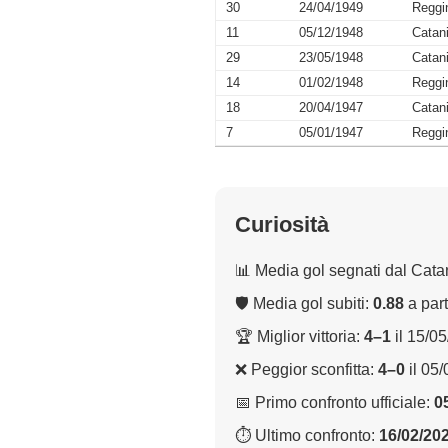
30
24/04/1949
Reggi
11
05/12/1948
Catan
29
23/05/1948
Catan
14
01/02/1948
Reggi
18
20/04/1947
Catan
7
05/01/1947
Reggi
Curiosità
📊 Media gol segnati dal Cata
🛡 Media gol subiti:
0.88
a part
🏆 Miglior vittoria:
4–1
il 15/0
❌ Peggior sconfitta:
4–0
il 05
📅 Primo confronto ufficiale:
0
⏱ Ultimo confronto:
16/02/20