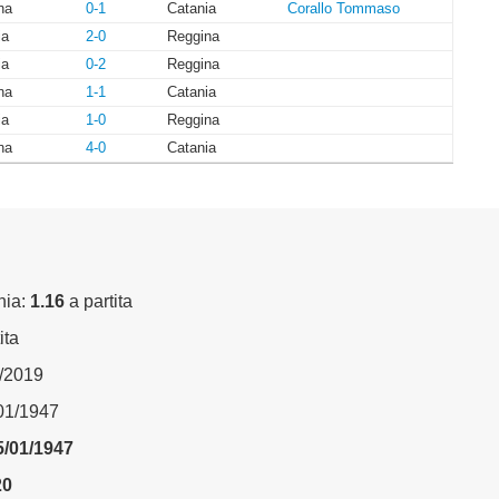
na
0-1
Catania
Corallo Tommaso
ia
2-0
Reggina
ia
0-2
Reggina
na
1-1
Catania
ia
1-0
Reggina
na
4-0
Catania
nia:
1.16
a partita
ita
5/2019
/01/1947
5/01/1947
20