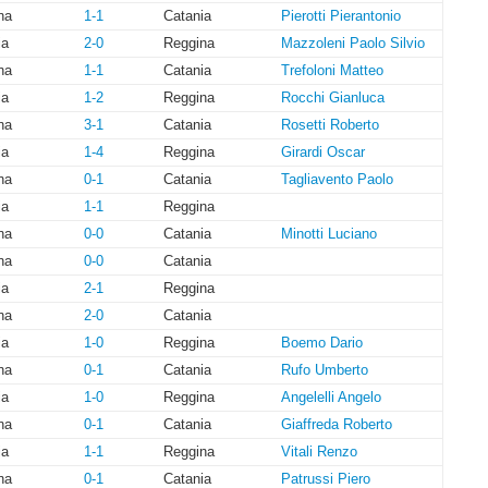
na
1-1
Catania
Pierotti Pierantonio
ia
2-0
Reggina
Mazzoleni Paolo Silvio
na
1-1
Catania
Trefoloni Matteo
ia
1-2
Reggina
Rocchi Gianluca
na
3-1
Catania
Rosetti Roberto
ia
1-4
Reggina
Girardi Oscar
na
0-1
Catania
Tagliavento Paolo
ia
1-1
Reggina
na
0-0
Catania
Minotti Luciano
na
0-0
Catania
ia
2-1
Reggina
na
2-0
Catania
ia
1-0
Reggina
Boemo Dario
na
0-1
Catania
Rufo Umberto
ia
1-0
Reggina
Angelelli Angelo
na
0-1
Catania
Giaffreda Roberto
ia
1-1
Reggina
Vitali Renzo
na
0-1
Catania
Patrussi Piero