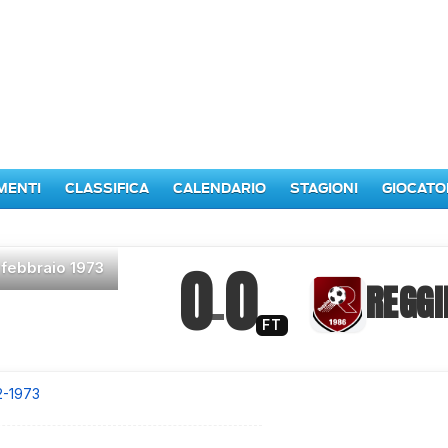
MENTI
CLASSIFICA
CALENDARIO
STAGIONI
GIOCATO
0
0
 febbraio 1973
–
REGGI
FT
2-1973