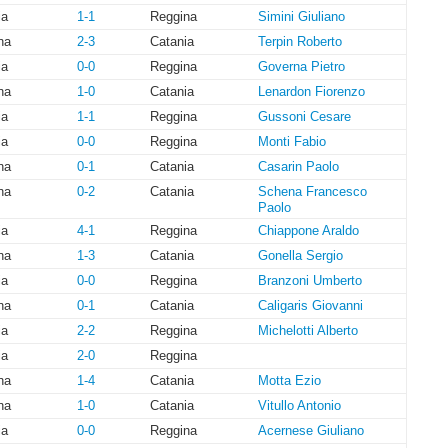
ia
1-1
Reggina
Simini Giuliano
na
2-3
Catania
Terpin Roberto
ia
0-0
Reggina
Governa Pietro
na
1-0
Catania
Lenardon Fiorenzo
ia
1-1
Reggina
Gussoni Cesare
ia
0-0
Reggina
Monti Fabio
na
0-1
Catania
Casarin Paolo
na
0-2
Catania
Schena Francesco
Paolo
ia
4-1
Reggina
Chiappone Araldo
na
1-3
Catania
Gonella Sergio
ia
0-0
Reggina
Branzoni Umberto
na
0-1
Catania
Caligaris Giovanni
ia
2-2
Reggina
Michelotti Alberto
ia
2-0
Reggina
na
1-4
Catania
Motta Ezio
na
1-0
Catania
Vitullo Antonio
ia
0-0
Reggina
Acernese Giuliano