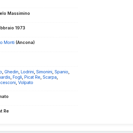
elo Massimino
ebbraio 1973
io Monti
(Ancona)
o
,
Ghedin
,
Lodrini
,
Simonini
,
Spanio
,
nardis
,
Fogli
,
Picat Re
,
Scarpa
,
ncesconi
,
Volpato
mato
at Re