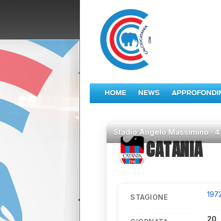
HOME
NEWS
APPROFONDI
Stadio
Angelo Massimino ·
4
CATANIA
197
STAGIONE
20