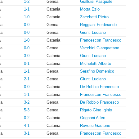
ia
1-2
Genoa
Gialluisi Pasquale
a
1-1
Catania
Motta Ezio
a
1-0
Catania
Zacchetti Pietro
ia
0-0
Genoa
Reggiani Ferdinando
ia
0-0
Genoa
Giunti Luciano
a
1-0
Catania
Francescon Francesco
ia
0-0
Genoa
Vacchini Giangaetano
a
3-0
Catania
Giunti Luciano
a
0-1
Catania
Michelotti Alberto
ia
1-1
Genoa
Serafino Domenico
ia
2-1
Genoa
Giunti Luciano
a
0-0
Catania
De Robbio Francesco
a
1-1
Catania
Francescon Francesco
ia
3-2
Genoa
De Robbio Francesco
ia
5-3
Genoa
Rigato Gino Iginio
a
0-2
Catania
Grignani Alfeo
a
4-1
Catania
Roversi Gastone
ia
3-1
Genoa
Francescon Francesco