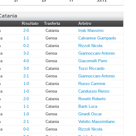
17
19
77
35.71
 Catania
Risultato
Trasferta
Arbitro
a
2-0
Catania
Irrati Massimo
ia
1-1
Genoa
Calvarese Giampaolo
a
0-2
Catania
Rizzoli Nicola
ia
3-2
Genoa
Giannoccaro Antonio
ia
4-0
Genoa
Giacomelli Piero
a
3-0
Catania
Tozzi Riccardo
ia
2-1
Genoa
Giannoccaro Antonio
a
1-0
Catania
Russo Carmine
ia
1-0
Genoa
Candussio Renzo
a
2-0
Catania
Rosetti Roberto
a
1-1
Catania
Banti Luca
ia
1-0
Genoa
Girardi Oscar
a
2-1
Catania
Velotto Massimiliano
ia
0-0
Genoa
Rizzoli Nicola