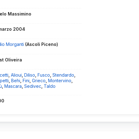
elo Massimino
marzo 2004
dio Morganti
(Ascoli Piceno)
st Oliveira
etti
,
Alioui
,
Diliso
,
Fusco
,
Stendardo
,
petti
,
Behi
,
Fini
,
Grieco
,
Montervino
,
ù
,
Mascara
,
Sedivec
,
Taldo
00