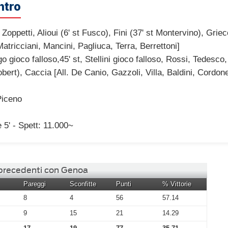
ntro
 Zoppetti, Alioui (6' st Fusco), Fini (37' st Montervino), Grie
Matricciani, Mancini, Pagliuca, Terra, Berrettoni]
o gioco falloso,45' st, Stellini gioco falloso, Rossi, Tedesco,
Robert), Caccia [All. De Canio, Gazzoli, Villa, Baldini, Cordo
Piceno
 5' - Spett: 11.000~
 precedenti con Genoa
Pareggi
Sconfitte
Punti
% Vittorie
8
4
56
57.14
9
15
21
14.29