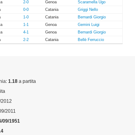
ia
2-0
Genoa
Scaramella Ugo
a
0-0
Catania
Griggi Nello
a
1-0
Catania
Bernardi Giorgio
ia
1-1
Genoa
Gemini Luigi
ia
4-1
Genoa
Bernardi Giorgio
a
2-2
Catania
Bellè Ferruccio
nia:
1.18
a partita
ita
2/2012
/09/2011
6/09/1951
14