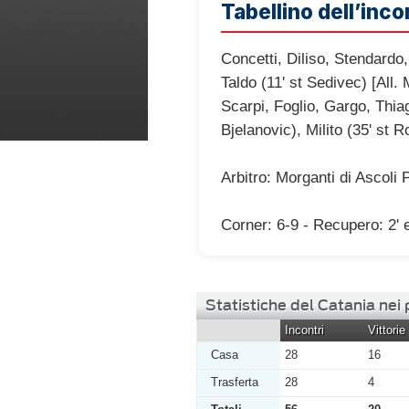
Tabellino dell’inco
Concetti, Diliso, Stendardo,
Taldo (11' st Sedivec) [All. 
Scarpi, Foglio, Gargo, Thiag
Bjelanovic), Milito (35' st 
Arbitro: Morganti di Ascoli 
Corner: 6-9 - Recupero: 2' e
Statistiche del Catania nei
Incontri
Vittorie
Casa
28
16
Trasferta
28
4