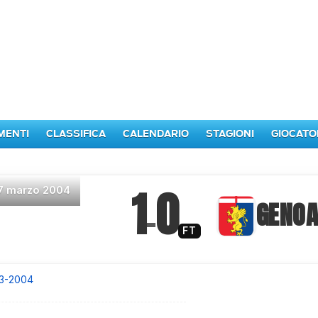
MENTI
CLASSIFICA
CALENDARIO
STAGIONI
GIOCATO
1
0
7 marzo 2004
–
GENO
FT
3-2004