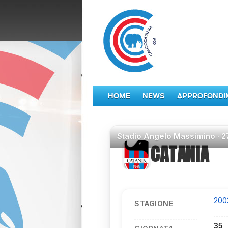
HOME
NEWS
APPROFONDI
Stadio
Angelo Massimino ·
2
CATANIA
200
STAGIONE
35