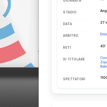
GIORNATA
Ang
STADIO
27 
DATA
Emi
ARBITRO
43' 
RETI
Conc
XI TITOLARE
Zop
Bab
110
SPETTATORI