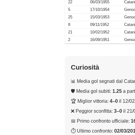
22
06/03/1955
Catan
5
17/10/1954
Geno
25
15/03/1953
Geno
8
09/11/1952
Catan
21
10/02/1952
Catan
2
16/09/1951
Geno
Curiosità
📊 Media gol segnati dal Cata
🛡 Media gol subiti:
1.25
a part
🏆 Miglior vittoria:
4–0
il 12/0
❌ Peggior sconfitta:
3–0
il 21
📅 Primo confronto ufficiale:
1
⏱ Ultimo confronto:
02/03/20