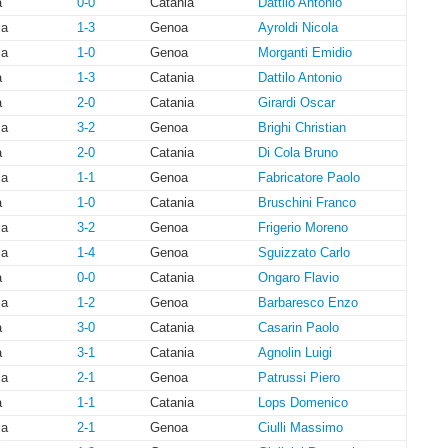
a
0-0
Catania
Dattilo Antonio
ia
1-3
Genoa
Ayroldi Nicola
ia
1-0
Genoa
Morganti Emidio
a
1-3
Catania
Dattilo Antonio
a
2-0
Catania
Girardi Oscar
ia
3-2
Genoa
Brighi Christian
a
2-0
Catania
Di Cola Bruno
ia
1-1
Genoa
Fabricatore Paolo
a
1-0
Catania
Bruschini Franco
ia
3-2
Genoa
Frigerio Moreno
ia
1-4
Genoa
Sguizzato Carlo
a
0-0
Catania
Ongaro Flavio
ia
1-2
Genoa
Barbaresco Enzo
a
3-0
Catania
Casarin Paolo
a
3-1
Catania
Agnolin Luigi
ia
2-1
Genoa
Patrussi Piero
a
1-1
Catania
Lops Domenico
ia
2-1
Genoa
Ciulli Massimo