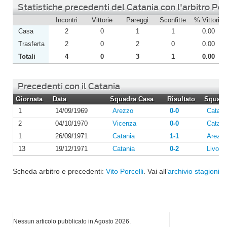
Statistiche precedenti del Catania con l'arbitro Porc
Incontri
Vittorie
Pareggi
Sconfitte
% Vittorie
Casa
2
0
1
1
0.00
Trasferta
2
0
2
0
0.00
Totali
4
0
3
1
0.00
Precedenti con il Catania
Giornata
Data
Squadra Casa
Risultato
Squadra
1
14/09/1969
Arezzo
0-0
Catani
2
04/10/1970
Vicenza
0-0
Catani
1
26/09/1971
Catania
1-1
Arezz
13
19/12/1971
Catania
0-2
Livorn
Scheda arbitro e precedenti:
Vito Porcelli
. Vai all’
archivio stagioni
o
I più letti di Agosto 2026
Nessun articolo pubblicato in Agosto 2026.