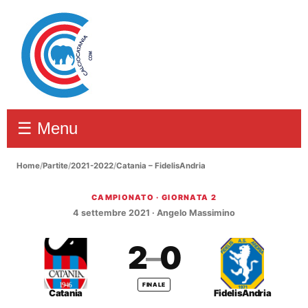
☰ Menu
Home
/
Partite
/
2021-2022
/
Catania – FidelisAndria
CAMPIONATO · GIORNATA 2
Catania – FidelisAndria 2–0
4 settembre 2021 · Angelo Massimino
2
–
0
FINALE
Catania
FidelisAndria