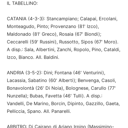
IL TABELLINO:
CATANIA (4-3-3): Stancampiano; Calapai, Ercolani,
Monteagudo, Pinto; Provenzano (81' Izco),
Maldonado (81' Greco), Rosaia (67' Biondi);
Ceccarelli (59' Russini), Russotto, Sipos (67' Moro).
A disp.: Sala, Albertini, Zanchi, Ropolo, Pino, Cataldi,
Izco, Bianco. All. Baldini.
ANDRIA (3-5-2): Dini; Fontana (46' Venturini),
Lacassia, Sabatino (60' Alberti); Benvenga, Casoli,
Bonavolontà (26' Di Noia), Bolognese, Carullo (77'
Nunzella); Bubas, Favetta (46' Tulli). A disp.:
Vandelli, De Marino, Borcin, Dipinto, Gazzillo, Gaeta,
Pelliccia, Spano. All. Panarelli.
ARBITRO: Di Cairano di Ariano Irpino (Massimino-