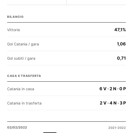
BILANCIO
47,1%
Vittorie
1,06
Gol Catania / gara
0,71
Gol subiti / gara
CASA E TRASFERTA
6 V · 2 N · 0 P
Catania in casa
2 V · 4 N · 3 P
Catania in trasferta
02/02/2022
2021-2022