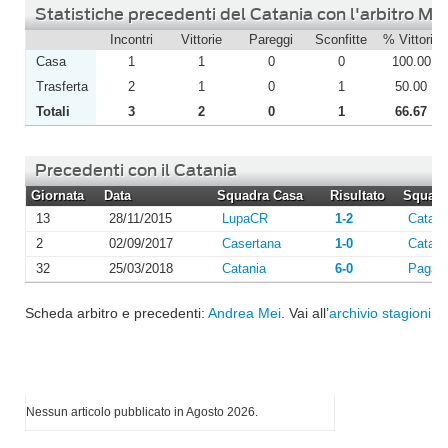
Statistiche precedenti del Catania con l'arbitro Mei
Incontri
Vittorie
Pareggi
Sconfitte
% Vittorie
Casa
1
1
0
0
100.00
Trasferta
2
1
0
1
50.00
Totali
3
2
0
1
66.67
Precedenti con il Catania
Giornata
Data
Squadra Casa
Risultato
Squadra
13
28/11/2015
LupaCR
1-2
Catani
2
02/09/2017
Casertana
1-0
Catani
32
25/03/2018
Catania
6-0
Pagan
Scheda arbitro e precedenti:
Andrea Mei
. Vai all’
archivio stagioni
o 
I più letti di Agosto 2026
Nessun articolo pubblicato in Agosto 2026.