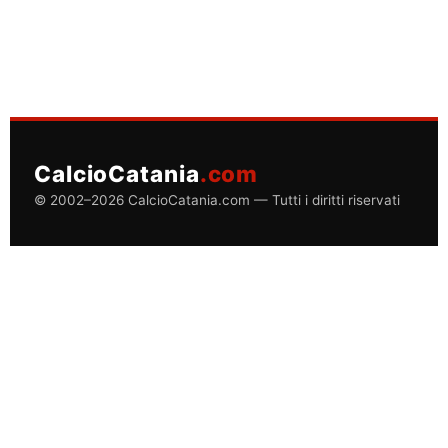
CalcioCatania
.com
© 2002–2026 CalcioCatania.com — Tutti i diritti riservati