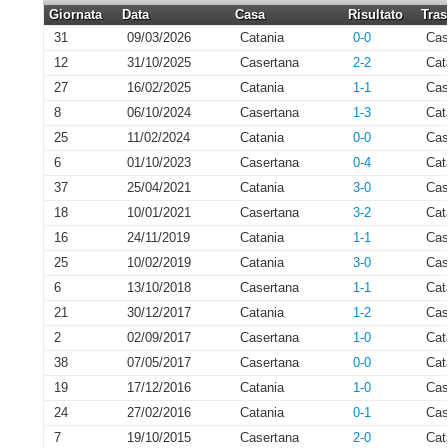
Giornata
Data
Casa
Risultato
Tras
31
09/03/2026
Catania
0-0
Cas
12
31/10/2025
Casertana
2-2
Cat
27
16/02/2025
Catania
1-1
Cas
8
06/10/2024
Casertana
1-3
Cat
25
11/02/2024
Catania
0-0
Cas
6
01/10/2023
Casertana
0-4
Cat
37
25/04/2021
Catania
3-0
Cas
18
10/01/2021
Casertana
3-2
Cat
16
24/11/2019
Catania
1-1
Cas
25
10/02/2019
Catania
3-0
Cas
6
13/10/2018
Casertana
1-1
Cat
21
30/12/2017
Catania
1-2
Cas
2
02/09/2017
Casertana
1-0
Cat
38
07/05/2017
Casertana
0-0
Cat
19
17/12/2016
Catania
1-0
Cas
24
27/02/2016
Catania
0-1
Cas
7
19/10/2015
Casertana
2-0
Cat