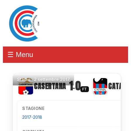
☰ Menu
Stadio
·
2 settembre 2017
1
0
CASERTANA
CATANI
–
FT
STAGIONE
2017-2018