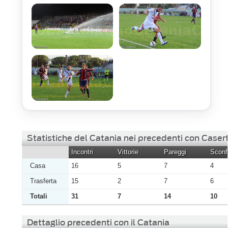
Statistiche del Catania nei precedenti con Caser
Incontri
Vittorie
Pareggi
Sconfi
Casa
16
5
7
4
Trasferta
15
2
7
6
Totali
31
7
14
10
Dettaglio precedenti con il Catania