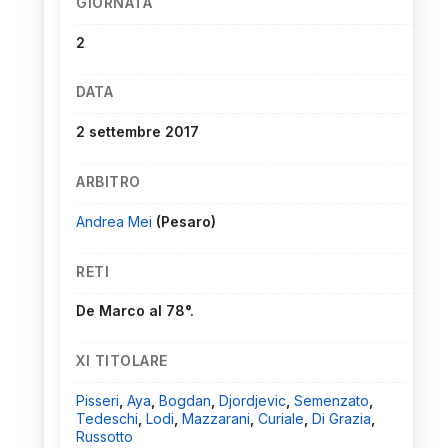
GIORNATA
2
DATA
2 settembre 2017
ARBITRO
Andrea Mei
(Pesaro)
RETI
De Marco al 78°.
XI TITOLARE
Pisseri
,
Aya
,
Bogdan
,
Djordjevic
,
Semenzato
,
Tedeschi
,
Lodi
,
Mazzarani
,
Curiale
,
Di Grazia
,
Russotto