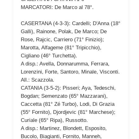
MARCATORI: De Marco al 78°.
CASERTANA (4-3-3): Cardelli; D'Anna (18°
Galli), Rainone, Polak, De Marco; De
Rose, Rajcic, Carriero (71° Finizio);
Marotta, Alfageme (81° Tripicchio),
Cigliano (46° Turchetta).
A disp.: Avella, Donnarumma, Ferrara,
Lorenzini, Forte, Santoro, Minale, Visconti.
All.: Scazzola.
CATANIA (3-5-2): Pisseri; Aya, Tedeschi,
Bogdan; Semenzato (65° Mazzarani),
Caccetta (81° Zé Turbo), Lodi, Di Grazia
(55° Fornito), Djordjevic (81° Marchese);
Curiale (65° Ripa), Russotto.
A disp.: Martinez, Blondett, Esposito,
Bucolo, Biagianti, Fornito, Manneh,