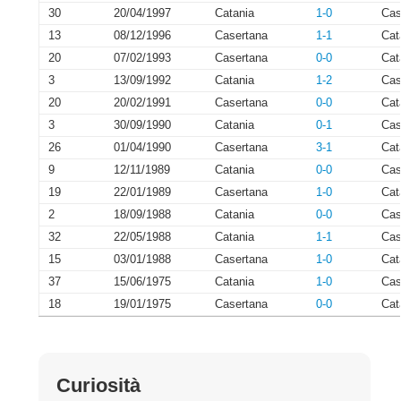
30
20/04/1997
Catania
1-0
Cas
13
08/12/1996
Casertana
1-1
Cat
20
07/02/1993
Casertana
0-0
Cat
3
13/09/1992
Catania
1-2
Cas
20
20/02/1991
Casertana
0-0
Cat
3
30/09/1990
Catania
0-1
Cas
26
01/04/1990
Casertana
3-1
Cat
9
12/11/1989
Catania
0-0
Cas
19
22/01/1989
Casertana
1-0
Cat
2
18/09/1988
Catania
0-0
Cas
32
22/05/1988
Catania
1-1
Cas
15
03/01/1988
Casertana
1-0
Cat
37
15/06/1975
Catania
1-0
Cas
18
19/01/1975
Casertana
0-0
Cat
Curiosità